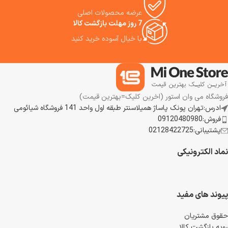
عرضه محصولات اصلی
7 روز مهلت بازگشت کالا
با خیال آسوده خرید کنید
فروشگاه می وان استور (اخرین کلیک=بهترین قیمت)
ادرس:تهران پونک پاساژ همیلاسنتر طبقه اول واحد 141 فروشگاه شیائومی
فروش:09120480980
پشتیبانی:02128422725
نماد الکترونیکی
پیوند های مفید
حقوق مشتریان
رویه بازگشت کالا