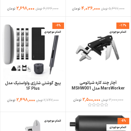
2,698,000
4,036,000
4,236,000
5,497,000
تومان
تومان
تومان
تومان
-9%
-17%
اتمام موجودی
اتمام موجودی
آچار چند کاره شیائومی
پیچ گوشتی شارژی واواستیک مدل
MarsWorker مدل MSHW001
1F Plus
2,500,000
2,498,000
3,000,000
2,742,000
تومان
تومان
تومان
تومان
-8%
اتمام موجودی
اتمام موجودی