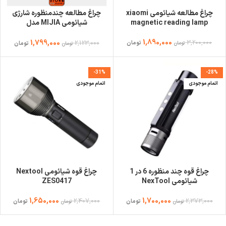
چراغ مطالعه شیائومی xiaomi
چراغ مطالعه چندمنظوره شارژی
magnetic reading lamp
شیائومی MIJIA مدل
MJTD05YL
1,890,000
3,200,000
1,799,000
2,123,000
تومان
تومان
تومان
تومان
-31%
-28%
اتمام موجودی
اتمام موجودی
چراغ قوه چند منظوره 6 در 1
چراغ قوه شیائومی Nextool
شیائومی NexTool
ZES0417
1,650,000
1,700,000
2,407,000
2,373,000
تومان
تومان
تومان
تومان