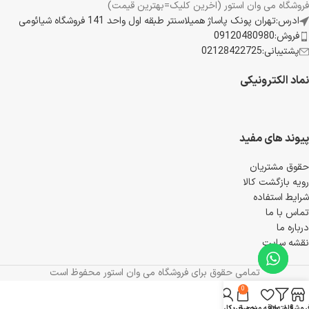
فروشگاه می وان استور (اخرین کلیک=بهترین قیمت)
ادرس:تهران پونک پاساژ همیلاسنتر طبقه اول واحد 141 فروشگاه شیائومی
فروش:09120480980
پشتیبانی:02128422725
نماد الکترونیکی
پیوند های مفید
حقوق مشتریان
رویه بازگشت کالا
شرایط استفاده
تماس با ما
درباره ما
نقشه سایت
تمامی حقوق برای فروشگاه می وان استور محفوظ است
0
روشگاه
فیلترها
علاقه مندی
سبد خرید
حساب کاربری من