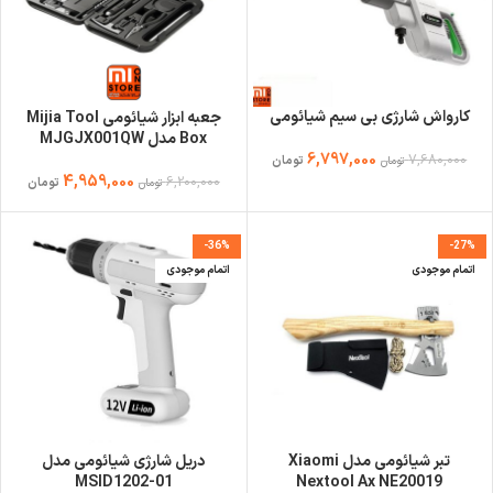
کارواش شارژی بی سیم شیائومی
جعبه ابزار شیائومی Mijia Tool
Box مدل MJGJX001QW
6,797,000
7,680,000
تومان
تومان
4,959,000
6,200,000
تومان
تومان
-36%
-27%
اتمام موجودی
اتمام موجودی
تبر شیائومی مدل Xiaomi
دریل شارژی شیائومی مدل
MSID1202-01
Nextool Ax NE20019