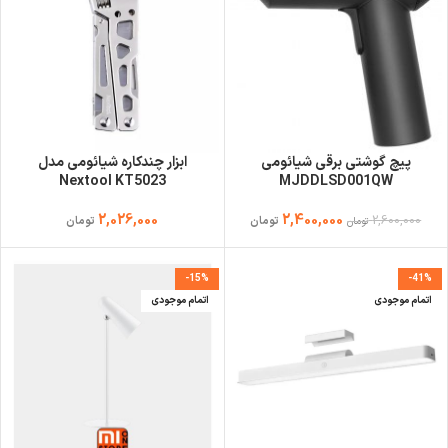
پیچ گوشتی برقی شیائومی
ابزار چندکاره شیائومی مدل
Nextool KT5023
MJDDLSD001QW
2,026,000
2,400,000
2,600,000
تومان
تومان
تومان
-15%
-41%
اتمام موجودی
اتمام موجودی