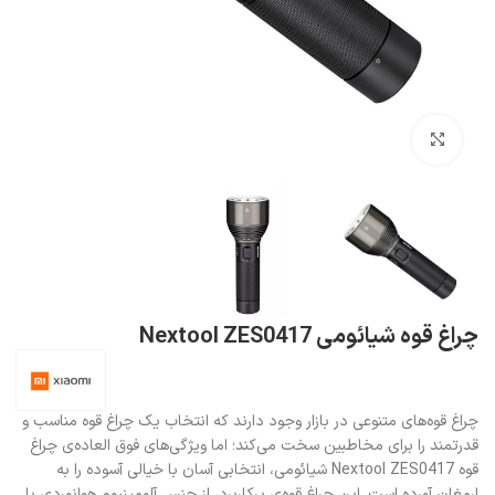
بزرگنمایی تصویر
چراغ قوه شیائومی Nextool ZES0417
چراغ قوه‌های متنوعی در بازار وجود دارند که انتخاب یک چراغ قوه مناسب و
قدرتمند را برای مخاطبین سخت می‌کند؛ اما ویژگی‌های فوق العاده‌ی چراغ
قوه‌ Nextool ZES0417 شیائومی، انتخابی آسان با خیالی آسوده را به
ارمغان آورده است. این چراغ قوه‌ی پرکاربرد، از جنس آلومینیوم هوانوردی با