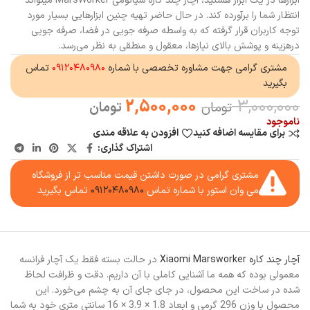
ابزارها در یک ابزار هستید، آچار چند کاره شیائومی MarsWorker میتواند
انتظار شما را برآورده کند. در حال حاضر تهیه چنین ابزارهایی بسیار مورد
توجه کاربران قرار گرفته که به واسطه صرفه جویی در فضا، صرفه جویی
درهزینه و پوشش بالای نیازها، معقول و منطقی به نظر می‌رسد.
مشتری گرامی جهت مشاوره تخصصی با شماره
۰۹۱۲۰۴۸۰۹۸۰
تماس
بگیرید
2,500,000
3,000,000
تومان
تومان
ناموجود
برای مقایسه اضافه کنید
افزودن به علاقه مندی
اشتراک گذاری:
مشتری گرامی در صورت داشتن قیمت مناسب تر از فروشگاه
می وان استور با شماره تماس
۰۹۱۲۰۴۸۰۹۸۰
تماس بگیرید
آچار چند کاره Xiaomi Marsworker
در حالت بسته فقط یک آچار فرانسه
معمولی بوده که همه ما آشنایی کاملی با آن داریم. دقت و ظرافت لحاظ
شده در ساخت این محصول، در جای جای آن به چشم می‌خورد. این
محصول با وزن 296 گرمی و ابعاد 1.8 × 3.9 × 16 سانتی متری خود به شما