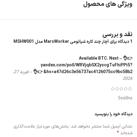
ویژگی های محصول
نقد و بررسی
1 دیدگاه برای
آچار چند کاره شیائومی MarsWorker مدل MSHW001
👉👌 Available BTC. Next –
yandex.com/poll/WRVjqbSX2yscgTuFhiPPi5?
hs=a47d26c3e56737ac4126075cc9bc58b2& 👉👌
–
فوریه 27,
2026
5ss0nx
دیدگاه خود را بنویسید
نشانی ایمیل شما منتشر نخواهد شد.
بخش‌های موردنیاز علامت‌گذاری
*
شده‌اند