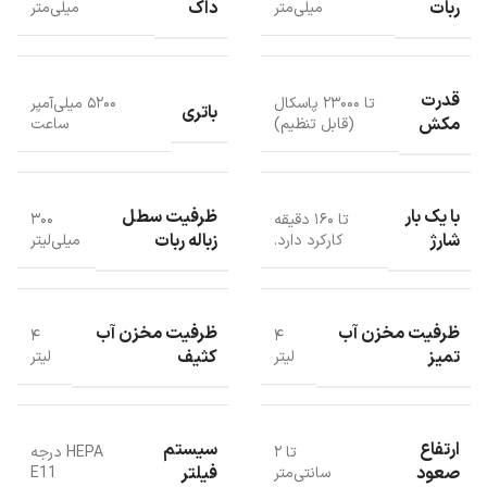
ربات
داک
میلی‌متر
میلی‌متر
جارو رباتیک Airbot L50 Master دارای باتری قدرتمند با شارژدهی
طولانی‌مدت است. این جارورباتیک با داشتن باتری ۵۲۰۰ میلی‌آمپر ساعت
می‌تواند تا ۱۶۰ دقیقه به صورت مداوم کار کند. این ویژگی برای خانه‌های
بزرگ بسیار مناسب است و ربات می‌تواند در یک نوبت، بخش بزرگی از
قدرت
تا ۲۳۰۰۰ پاسکال
۵۲۰۰ میلی‌آمپر
باتری
محیط را تمیز نماید.
مکش
(قابل تنظیم)
ساعت
با یک بار
ظرفیت سطل
تا ۱۶۰ دقیقه
۳۰۰
شارژ
زباله ربات
کارکرد دارد.
میلی‌لیتر
ظرفیت مخزن آب
ظرفیت مخزن آب
۴
۴
تمیز
کثیف
لیتر
لیتر
ارتفاع
سیستم
تا ۲
HEPA درجه
صعود
فیلتر
سانتی‌متر
E11