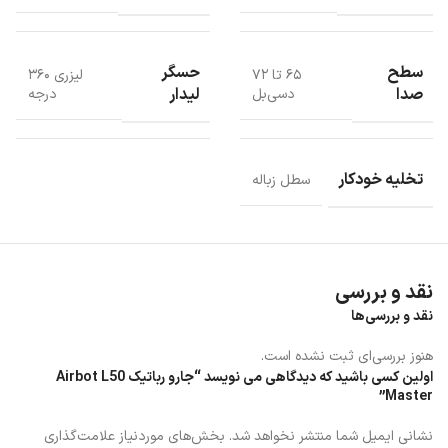
سطح
حسگر
۶۵ تا ۷۲
لیزری ۳۶۰
صدا
لیدار
دسی‌بل
درجه
ایستگاه هوشمند جارو رباتیک Airbot L50
Master
تخلیه خودکار
سطل زباله
یکی از نقاط قوت جارو رباتیک Airbot L50 Master، ایستگاه مرکزی آن
است که تمامی کارهای نگهداری را به صورت خودکار انجام می‌دهد:
تخلیه خودکار سطل زباله
نقد و بررسی
شستشوی کامل تی‌های دوگانه سه‌انگشتی
نقد و بررسی‌ها
پر کردن دوباره مخزن آب تمیز
خشک‌کردن هوشمند تی برای جلوگیری از کپک و بوی نامطبوع
هنوز بررسی‌ای ثبت نشده است.
این فرآیند باعث می‌شود دستگاه همیشه آماده کار باشد و نیاز شما به
اولین کسی باشید که دیدگاهی می نویسد “جارو رباتیک Airbot L50
نگهداری دستی به حداقل برسد.
Master”
نشانی ایمیل شما منتشر نخواهد شد.
بخش‌های موردنیاز علامت‌گذاری