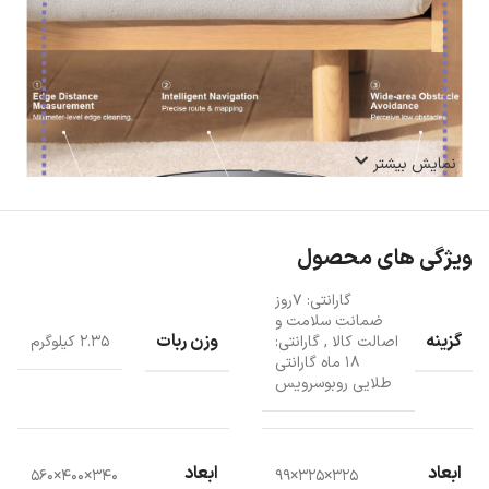
نمایش بیشتر
ویژگی های محصول
گارانتی: ۷روز
ضمانت سلامت و
گزینه
وزن ربات
اصالت کالا
,
گارانتی:
۲.۳۵ کیلوگرم
۱۸ ماه گارانتی
طلایی روبوسرویس
باتری قدرتمند جارو رباتیک Airbot L50 Master
ابعاد
ابعاد
۳۴۰×۴۰۰×۵۶۰
۳۲۵×۳۲۵×۹۹