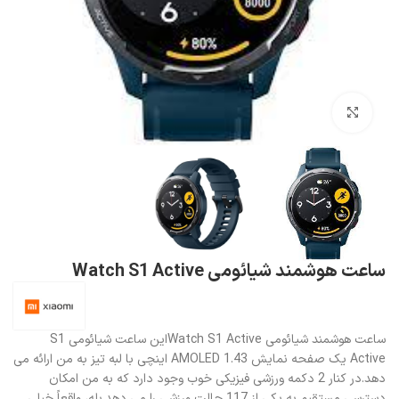
بزرگنمایی تصویر
ساعت هوشمند شیائومی Watch S1 Active
ساعت هوشمند شیائومی Watch S1 Activeاین ساعت شیائومی S1
Active یک صفحه نمایش AMOLED 1.43 اینچی با لبه تیز به من ارائه می
دهد.در کنار 2 دکمه ورزشی فیزیکی خوب وجود دارد که به من امکان
دسترسی مستقیم به یکی از 117 حالت ورزشی را می دهد.بله، واقعاً خیلی