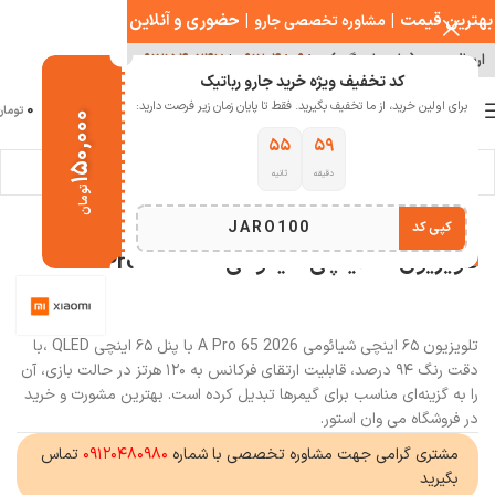
بهترین قیمت
|
|
حضوری و آنلاین
مشاوره تخصصی جارو
ارسال سریع ( با هماهنگی )
۰۹۱۲۰۴۸۰۹۸۰
|
۰۹۱۲۱۵۴۰۲۴۷
کد تخفیف ویژه خرید جارو رباتیک
0
برای اولین خرید، از ما تخفیف بگیرید. فقط تا پایان زمان زیر فرصت دارید:
منو
0
تومان
۱۵۰,۰۰۰
۵۵
۵۹
مشاهده 360 درجه
دقیقه
ثانیه
خانه
صوتی تصویری
تلویزیون و اندرویدباکس
تومان
بزرگنمایی تصویر
JARO100
کپی کد
-28%
تلویزیون ۶۵ اینچی شیائومی A Pro 65 2026
تلویزیون ۶۵ اینچی شیائومی A Pro 65 2026 با پنل ۶۵ اینچی QLED ،با
دقت رنگ ۹۴ درصد، قابلیت ارتقای فرکانس به ۱۲۰ هرتز در حالت بازی، آن
را به گزینه‌ای مناسب برای گیمرها تبدیل کرده است. بهترین مشورت و خرید
در فروشگاه می وان استور.
مشتری گرامی جهت مشاوره تخصصی با شماره
۰۹۱۲۰۴۸۰۹۸۰
تماس
بگیرید