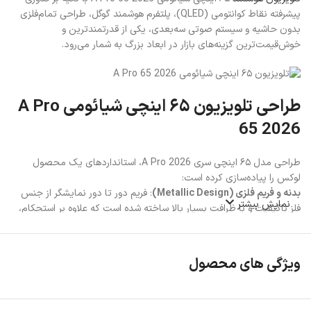
پیشرفته نقاط کوانتومی (QLED)، پلتفرم هوشمند گوگل، طراحی تمام‌فلزی
بدون حاشیه و سیستم صوتی سه‌بعدی، یکی از قدرتمندترین و
خوش‌قیمت‌ترین گزینه‌های بازار در ابعاد بزرگ به شمار می‌رود.
طراحی تلویزیون ۶۵ اینچی شیائومی A Pro
65 2026
طراحی مدل ۶۵ اینچی سری A Pro 2026، استانداردهای یک محصول
لوکس را پیاده‌سازی کرده است:
بدنه و فریم فلزی (Metallic Design)
: فریم دور تا دور نمایشگر از جنس
نمایش بیشتر
فلز باکیفیت و با ظرافت بسیار بالا ساخته شده است که علاوه بر استحکام،
جلوه‌ای مدرن و شیک به دکوراسیون خانه شما می‌بخشد.
نمایشگر بدون حاشیه (Bezel-less)
: حاشیه‌های فریم در سه طرف (بالا،
چپ و راست) تقریباً نامرئی هستند. این نسبت صفحه به بدنه فوق‌العاده
ویژگی های محصول
بالا (Ultra-high screen-to-body ratio) دیدی بی‌محدودیت ایجاد
می‌کند تا هنگام تماشای فیلم یا بازی، کاملاً در تصویر غوطه‌ور شوید.
پایه‌های دوتایی مستحکم (Double Stand)
: پایه‌های تلویزیون از نوع