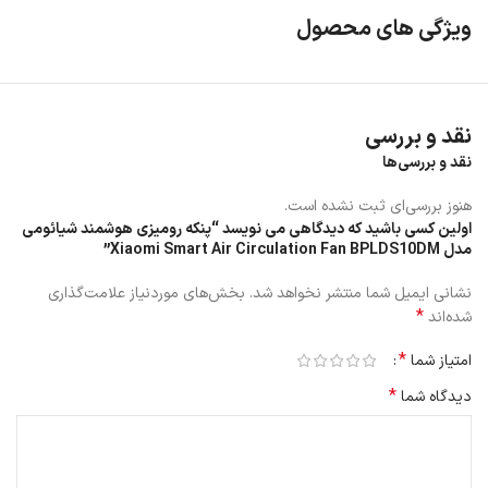
ویژگی های محصول
نقد و بررسی
نقد و بررسی‌ها
هنوز بررسی‌ای ثبت نشده است.
اولین کسی باشید که دیدگاهی می نویسد “پنکه رومیزی هوشمند شیائومی
اگر به دنبال یک وسیله‌ی خنک‌کننده‌ی کارآمد، کم‌مصرف و مدرن هستید،
مدل Xiaomi Smart Air Circulation Fan BPLDS10DM”
پنکه رومیزی هوشمند شیائومی مدل BPLDS10DM بهترین انتخاب برای
نشانی ایمیل شما منتشر نخواهد شد.
بخش‌های موردنیاز علامت‌گذاری
خانه و محل کار شماست. این محصول با طراحی مینیمال و امکانات
*
شده‌اند
هوشمند، نه تنها جریان هوای مطلوبی را فراهم می‌کند، بلکه تجربه‌ای
متفاوت از یک پنکه رومیزی به شما می‌دهد.
*
امتیاز شما
ویژگی‌های کلیدی
*
دیدگاه شما
🔄 چرخش ۳۶۰ درجه برای پخش یکنواخت هوا در تمام محیط
🔇 موتور DC کم‌صدا، مناسب استفاده در شب و محیط‌های آرام
📱 کنترل هوشمند از طریق اپلیکیشن Mi Home و پشتیبانی از دستیار