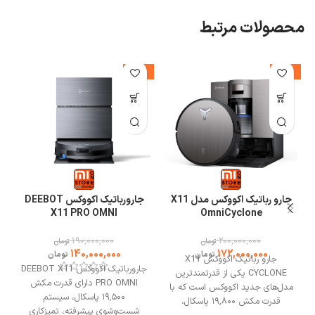
محصولات مرتبط
%
-26%
-14%
جارو رباتیک اکووکس مدل X11
جارورباتیک اکووکس DEEBOT
X11 PRO OMNI
OmniCyclone
چرا پنکه شیائومی BPLDS10DM را انتخاب کنیم؟
190,000,000
200,000,000
تومان
تومان
140,000,000
172,000,000
تومان
تومان
جارو رباتیک اکووکس X11
جارورباتیک اکووکس DEEBOT X11
CYCLONE یکی از قدرتمندترین
PRO OMNI دارای قدرت مکش
مدل‌های جدید اکووکس است که با
این پنکه با گردش ۳۶۰ درجه، هوا را در تمام زوایا به گردش در می‌آورد و در
۱۹٬۵۰۰ پاسکال، سیستم
قدرت مکش ۱۹,۸۰۰ پاسکال،
نتیجه، هوای اتاق خیلی سریع و یکنواخت خنک می‌شود. برخلاف پنکه‌های
شست‌وشوی پیشرفته، تمیزکاری