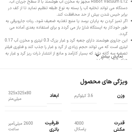
Robot Vacuum E12 مجهز به مخزن آب هوشمند با 3 سطح جریان آب،
دستگاه می تواند تخلیه آب را بسته به نوع طبقه تنظیم نماید تا از کف در
برابر خیس شدن بیش از حد محافظت کند.
اگر تمیز کردن به پایان برسد یا منبع تغذیه ضعیف شود، ربات جاروبرقی به
طور خودکار به ایستگاه شارژ باز می گردد و برای استفاده بعدی آماده می
گردد.
این جاروی هوشمند دارای جعبه گرد و غبار بزرگ 0.3 لیتری و مخزن آب 0.17
لیتری است که می تواند حجم زیادی از گرد و غبار را جذب کند و فناوری فیلتر
تصفیه سه گانه دارد که بسیار کارآمد و مانع از انتشار ذرات ریز گرد و غبار به
نمایش بیشتر
هوای اتاق می گردد.
ویژگی های محصول
325x325x80
وزن
ابعاد
3.6 کیلوگرم
میلی‌متر
قدرت
ظرفیت
4000
2600 میلی‌آمپر
مکش
باتری
پاسکال
ساعت