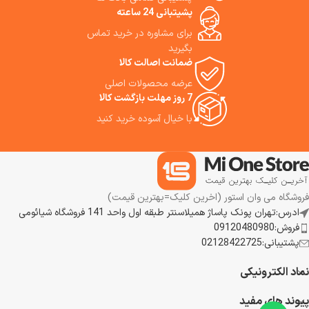
Dyson Supersonic hair dryer
پشیتبانی 24 ساعته
HD15 روی موهای صاف یا کمی
برای مشاوره در خرید تماس
موج دار بهترین عملکرد را دارد. ما
استفاده از این سشوار را به شما
بگیرید
پیشنهاد می کنیم.
ضمانت اصالت کالا
عرضه محصولات اصلی
7 روز مهلت بازگشت کالا
با خیال آسوده خرید کنید
فروشگاه می وان استور (اخرین کلیک=بهترین قیمت)
ادرس:تهران پونک پاساژ همیلاسنتر طبقه اول واحد 141 فروشگاه شیائومی
فروش:09120480980
پشتیبانی:02128422725
نماد الکترونیکی
پیوند های مفید