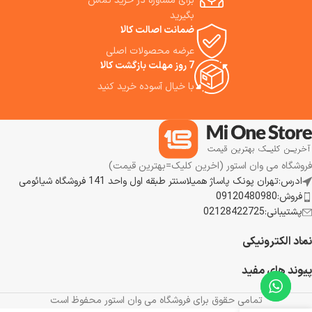
برای مشاوره در خرید تماس
بگیرید
ضمانت اصالت کالا
عرضه محصولات اصلی
7 روز مهلت بازگشت کالا
با خیال آسوده خرید کنید
فروشگاه می وان استور (اخرین کلیک=بهترین قیمت)
ادرس:تهران پونک پاساژ همیلاسنتر طبقه اول واحد 141 فروشگاه شیائومی
فروش:09120480980
پشتیبانی:02128422725
نماد الکترونیکی
پیوند های مفید
تمامی حقوق برای فروشگاه می وان استور محفوظ است