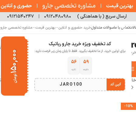
مشاوره تخصصی جارو
بهترین قیمت
|
|
حضوری و آنلاین
ارسال سریع ( با هماهنگی )
۰۹۱۲۰۴۸۰۹۸۰
|
۰۹۱۲۱۵۴۰۲۴۷
الات
تماس با ما
سوالات متداول
خرید حضوری و انلاین - بهترین قیمت - مشاوره تخصصی جارو رب
کد تخفیف ویژه خرید جارو رباتیک
خانه
فروشگاه
جارو رباتیک
مقالات
دربار
برای اولین خرید، از ما تخفیف بگیرید. فقط تا پایان زمان زیر فرصت دارید:
۱۵۰,۰۰۰
۵۴
۵۹
دسته بندی کالاها
دقیقه
ثانیه
تومان
انتخاب دسته بندی
خانه
لوازم جانبی جارو رباتیک
برس کناری جارو رباتیک
برس کناری جارو رباتیک شی
JARO100
کپی کد
-10%