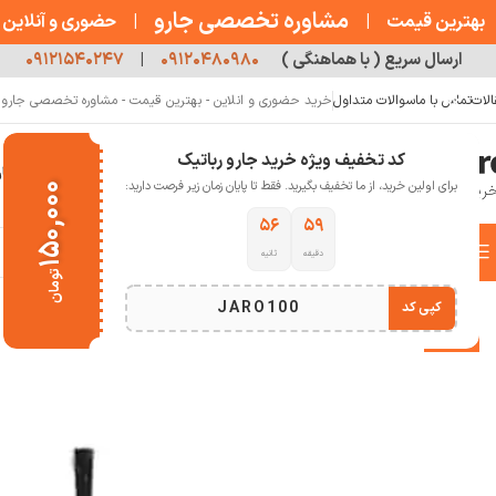
مشاوره تخصصی جارو
بهترین قیمت
|
|
حضوری و آنلاین
ارسال سریع ( با هماهنگی )
۰۹۱۲۰۴۸۰۹۸۰
|
۰۹۱۲۱۵۴۰۲۴۷
الات
تماس با ما
سوالات متداول
خرید حضوری و انلاین - بهترین قیمت - مشاوره تخصصی جارو رب
کد تخفیف ویژه خرید جارو رباتیک
خانه
فروشگاه
جارو رباتیک
مقالات
دربار
برای اولین خرید، از ما تخفیف بگیرید. فقط تا پایان زمان زیر فرصت دارید:
۱۵۰,۰۰۰
۵۶
۵۹
دسته بندی کالاها
دقیقه
ثانیه
خانه
لوازم جانبی جارو رباتیک
برس کناری جارو رباتیک
برس کناری جارو رباتیک Dreame L10 Pro
تومان
انتخاب دسته بندی
JARO100
کپی کد
-32%