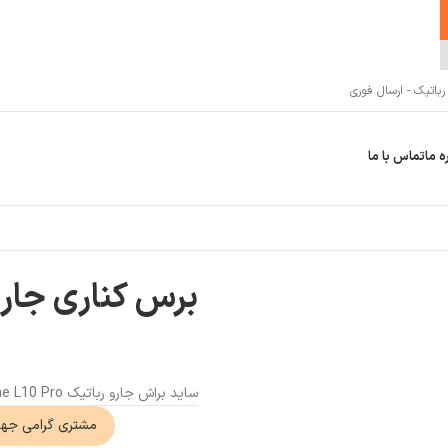
اتیک - ارسال فوری
ه ما
تماس با ما
برس کناری جارو رباتیک o
ساید براش جارو رباتیک Dreame L10 Pro
مشتری گرامی جه