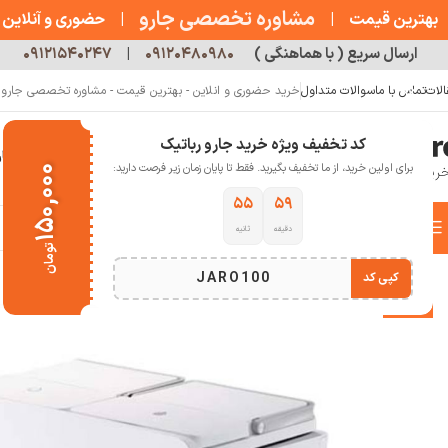
مشاوره تخصصی جارو
بهترین قیمت
|
|
حضوری و آنلاین
ارسال سریع ( با هماهنگی )
۰۹۱۲۰۴۸۰۹۸۰
|
۰۹۱۲۱۵۴۰۲۴۷
الات
تماس با ما
سوالات متداول
خرید حضوری و انلاین - بهترین قیمت - مشاوره تخصصی جارو رب
کد تخفیف ویژه خرید جارو رباتیک
خانه
فروشگاه
جارو رباتیک
مقالات
دربار
برای اولین خرید، از ما تخفیف بگیرید. فقط تا پایان زمان زیر فرصت دارید:
۱۵۰,۰۰۰
۵۴
۵۹
دسته بندی کالاها
دقیقه
ثانیه
خانه
خانه هوشمند
جارو رباتیک
جارو رباتیک روبوراک
جارو رباتیک Roborock S8 MaxV Ultra
تومان
انتخاب دسته بندی
JARO100
کپی کد
-13%