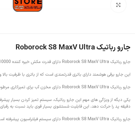
بزرگنمایی تصویر
جارو رباتیک Roborock S8 MaxV Ultra
جارو رباتیک Roborock S8 MaxV Ultra دارای قدرت مکش خیره کننده 10000 پاسکال می باشد که می تواند به راحتی با گرد و غبار عمیق مقابله کند.
این جارو برقی هوشمند دارای باتری قدرتمندی است که از باتری با ظرفیت بالا و
جارو رباتیک Roborock S8 MaxV Ultra دارای مخزن آب برای تمیزکاری مرطوب و مخزن زباله بزرگ برای جمع‌آوری آلاینده‌ها است.
دقیقه پد را حرکت دهد، این قابلیت شستشوی بسیار قوی باید نسبت به رقبای کن
جارو رباتیک Roborock S8 MaxV Ultra دارای سیستم فیلتراسیون پیشرفته است که به تصفیه هوا و جلوگیری از خروج آلاینده‌های محیطی کمک می‌کند.