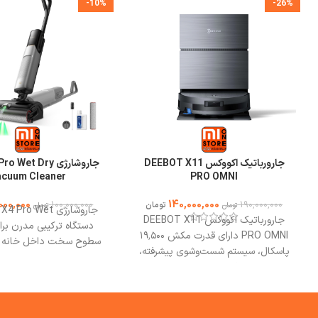
-10%
-26%
جارورباتیک اکووکس DEEBOT X11
جاروشارژی et Dry
acuum Cleaner
PRO OMNI
000,000
140,000,000
100,000,000
190,000,000
تومان
تومان
تومان
جارورباتیک اکووکس DEEBOT X11
دستگاه ترکیبی مدرن بر
PRO OMNI دارای قدرت مکش ۱۹٬۵۰۰
سطوح سخت داخل خانه ا
پاسکال، سیستم شست‌وشوی پیشرفته،
هم جارو مکشی و هم زم
تمیزکاری هدفمند، عبور بدون توقف از
مرطوب را با هم انجام 
موانع است.
بهترین مشورت وخرید از
جاروشارژی  Pro
فروشگاه می وان استور.
از یک جاروبرقی ساده ساخ