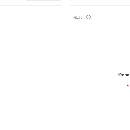
180 دقیقه
*
Roborock S8  از تکنولوژی پیشرفته‌ای برخوردار هستند که به دستگاه امکان می‌دهند محیط را به دقت 