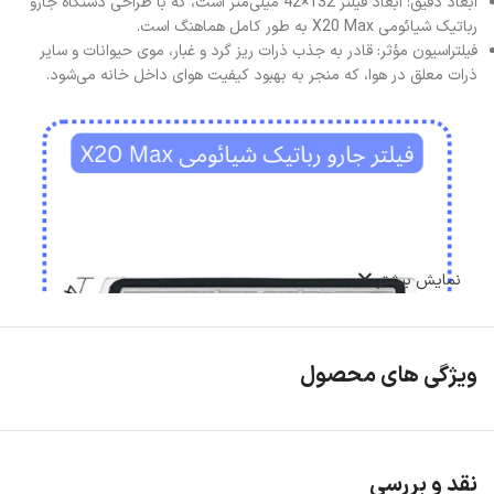
ابعاد دقیق: ابعاد فیلتر 132×42 میلی‌متر است، که با طراحی دستگاه جارو
رباتیک شیائومی X20 Max به طور کامل هماهنگ است.
فیلتراسیون مؤثر: قادر به جذب ذرات ریز گرد و غبار، موی حیوانات و سایر
ذرات معلق در هوا، که منجر به بهبود کیفیت هوای داخل خانه می‌شود.
نمایش بیشتر
ویژگی های محصول
نقد و بررسی