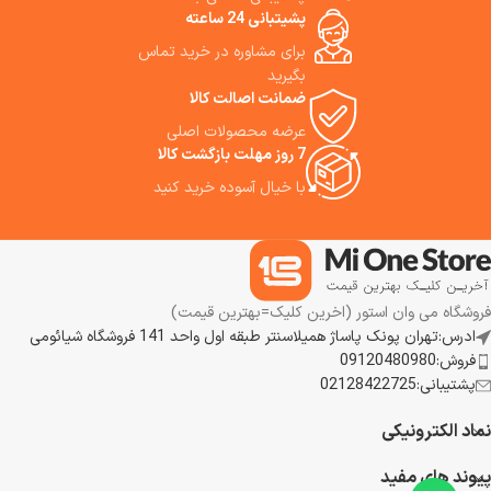
این جاروشارژی را به شما پیشنهاد
پشیتبانی 24 ساعته
می‌کنیم.
برای مشاوره در خرید تماس
بگیرید
ضمانت اصالت کالا
عرضه محصولات اصلی
7 روز مهلت بازگشت کالا
با خیال آسوده خرید کنید
فروشگاه می وان استور (اخرین کلیک=بهترین قیمت)
ادرس:تهران پونک پاساژ همیلاسنتر طبقه اول واحد 141 فروشگاه شیائومی
فروش:09120480980
پشتیبانی:02128422725
نماد الکترونیکی
پیوند های مفید