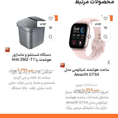
محصولات مرتبط
%
-8%
-10%
اتمام موجودی
اتمام موجودی
ا
دستگاه شستشو و ماساژور
هوشمند پا Hith ZMZ-T1
شیائومی
ساعت هوشمند شیائومی مدل
8,297,000
9,021,000
تومان
تومان
هنگامی که شما از یک روز کاری
Amazfit GTS4
سخت به خانه بر می گردید
شستشو و ماساژ پا می تواند خیلی
11,363,000
تومان
لذت بخش باشد. حالا دستگاه
10,278,000
تومان
امروزه ساعت های هوشمند بسیار
شستشو و ماساژور هوشمند پا Hith
متداول شده اند، ساعت هوشمند
ZMZ-T1 شیائومی این کار را برای
شیائومی مدل Amazfit GTS4
شما راحت کرده است. هنگامی که با
دارای یک نمایشگر مربعی بزرگ
دستگاه شستشو و ماساژور هوشمند
بوده و برای افرادی که مچ دست
پا ، پاهای خود را ماساژ می دهید،