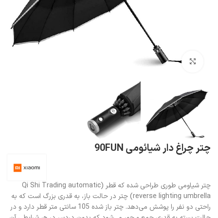
بزرگنمایی تصویر
چتر چراغ دار شیائومی 90FUN
چتر شیاومی طوری طراحی شده که قطر (Qi Shi Trading automatic
reverse lighting umbrella) چتر در حالت باز، به قدری بزرگ است که به
راحتی دو نفر را پوشش می‌دهد. چتر باز شده 105 سانتی متر قطر دارد و در
حالت بسته به قدری جمع و جور می‌شود که بدون دردسر در هر شرایطی آن