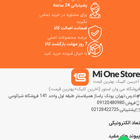
پشیتبانی 24 ساعته
برای مشاوره در خرید تماس
بگیرید
ضمانت اصالت کالا
عرضه محصولات اصلی
7 روز مهلت بازگشت کالا
با خیال آسوده خرید کنید
فروشگاه می وان استور (اخرین کلیک=بهترین قیمت)
ادرس:تهران پونک پاساژ همیلاسنتر طبقه اول واحد 141 فروشگاه شیائومی
فروش:09120480980
پشتیبانی:02128422725
نماد الکترونیکی
پیوند های مفید