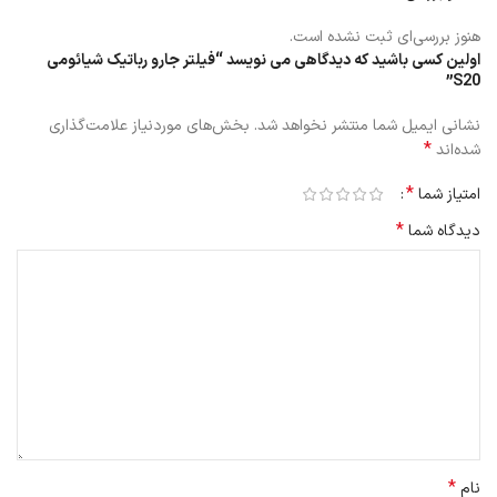
هنوز بررسی‌ای ثبت نشده است.
اولین کسی باشید که دیدگاهی می نویسد “فیلتر جارو رباتیک شیائومی
S20”
نشانی ایمیل شما منتشر نخواهد شد.
بخش‌های موردنیاز علامت‌گذاری
*
شده‌اند
*
امتیاز شما
*
دیدگاه شما
نحوه شستشو و نگهداری فیلتر S20
برای عملکرد بهتر و افزایش طول عمر فیلتر S20:
هر ۱۰ تا ۱۵ روز یک بار فیلتر S20 را بررسی کنید.
با آب سرد یا ولرم به‌آرامی شستشو دهید؛ از صابون یا شوینده استفاده نکنید.
*
نام