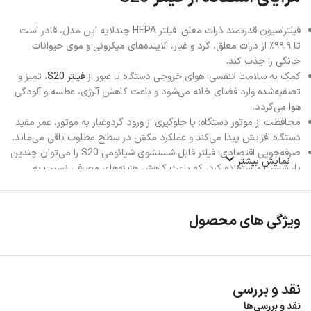
فیلتراسیون قدرتمند ذرات معلق: فیلتر HEPA چندلایه این مدل، قادر است
تا ۹۹.۹٪ از ذرات معلق، گرد و غبار، آلاینده‌های میکرونی و موی حیوانات
خانگی را جذب کند.
کمک به سلامت تنفسی: هوای خروجی دستگاه با عبور از
فیلتر S20
، تمیز و
تصفیه‌شده وارد فضای خانه می‌شود و باعث کاهش آلرژی، عطسه و آلودگی
هوا می‌گردد.
محافظت از موتور دستگاه: با جلوگیری از ورود گردوغبار به موتور، عمر مفید
دستگاه افزایش پیدا می‌کند و عملکرد مکش در سطح مطلوب باقی می‌ماند.
صرفه‌جویی اقتصادی: فیلتر قابل شستشوی شیائومی S20 را می‌توان چندین
نمایش بیشتر
بار شست و استفاده کرد، که باعث کاهش هزینه‌های مصرفی نسبت به
فیلترهای یک‌بار مصرف می‌شود.
نصب و نگهداری آسان: طراحی دقیق این فیلتر باعث می‌شود که بدون ابزار
خاص و تنها در چند ثانیه تعویض یا نصب شود.
ویژگی های محصول
نقد و بررسی
نقد و بررسی‌ها