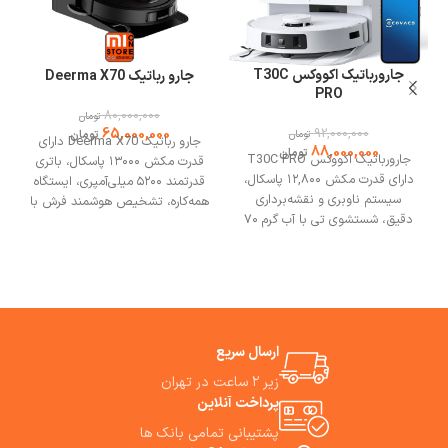
جارورباتیک اکووکس T30C
جارو رباتیک Deerma X70
PRO
80,000,000
تومان
92,000,000
65,000,000
تومان
تومان
جارو رباتیک Deerma X70 دارای
88,000,000
تومان
جارورباتیک اکووکس T30C PRO
قدرت مکش ۱۳۰۰۰ پاسکال، باتری
دارای قدرت مکش ۱۲,۸۰۰ پاسکال،
قدرتمند ۵۲۰۰ میلی‌آمپری، ایستگاه
سیستم ناوبری و نقشه‌برداری
همه‌کاره، تشخیص هوشمند فرش با
دقیق، شستشوی تی با آب گرم ۷۰
امواج اولتراسونیک،فناوری ناوبری
درجه سانتی‌گراد،حسگرهای
LDS است. بهترین مشورت وخرید
سه‌بعدی است.
بهترین مشورت
با فروشگاه می وان استور.
وخرید از فروشگاه می وان استور.
ارسال سریع
خ
زیر ۲ ساعت در تهران
پرداخت آنلاین
پشتیبانی تمامی بانک ها