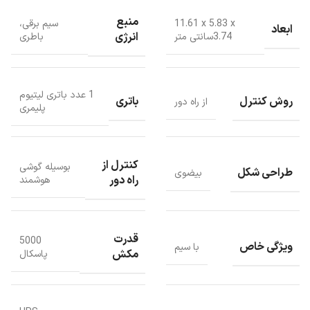
منبع
‎11.61 x 5.83 x
سیم برقی،
ابعاد
انرژی
3.74سانتی متر
باطری
1 عدد باتری لیتیوم
روش کنترل
باتری
از راه دور
پلیمری
مخزن آب
کنترل از
بوسیله گوشی
ربات تمیز کننده اتوماتیک پنجره هوبوت مدل
HOBOT-388 دارای نازل
طراحی شکل
بیضوی
راه دور
هوشمند
اسپری آب اولتراسونیک است و همچنین مخزن آب قابل تعویض دارد، که
می تواند آب را تا مه های 15 میکرومتری پخش کند و سپس آن را به طور
یکنواخت روی شیشه اسپری نماید، مانند اثر بازدم انسان روی شیشه می
ماند.
قدرت
5000
ویژگی خاص
با سیم
مکش
پاسکال