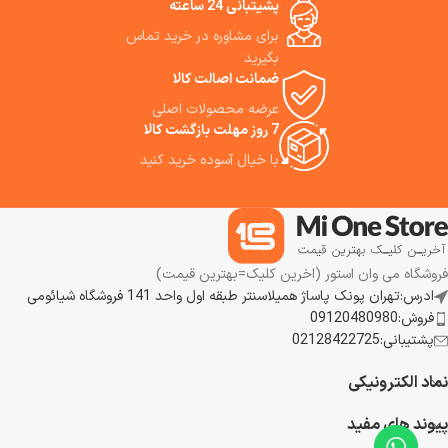
پشیتبانی 24 ساعته
برای مشاوره در خرید تماس
بگیرید
ضمانت اصالت کالا
عرضه محصولات اصلی
7 روز مهلت بازگشت کالا
با خیال آسوده خرید کنید
فروشگاه می وان استور (اخرین کلیک=بهترین قیمت)
ادرس:تهران پونک پاساژ همیلاسنتر طبقه اول واحد 141 فروشگاه شیائومی
فروش:09120480980
پشتیبانی:02128422725
نماد الکترونیکی
پیوند های مفید