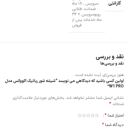
گارانتی
سرویس
,
۱۸ ماه
شیشه شور رباتیک W1 PRO دارای فناوری Cross Auto-Spray می باشد که
ضمانت طلایی
می تواند با اسپری زاویه باز و مخزن آب می تواند هر پنجره ایی را تمیز
روبوسرویس + ۳۶
ماه خدمات پس از
نماید.
فروش
شیشه شور رباتیک W1 PRO دارای فناوری اسپری خودکار متقاطع دو جهته
می باشد. بدین ترتیب که طراحی اسپری تضمین می نماید که تمام آلودگی
ها با از بین بردن لکه ها برای پاک کردن آسان پاک می شوند.
نقد و بررسی
نقد و بررسی‌ها
هنوز بررسی‌ای ثبت نشده است.
اولین کسی باشید که دیدگاهی می نویسد “شیشه شور رباتیک اکووکس مدل
W1 PRO”
نشانی ایمیل شما منتشر نخواهد شد.
بخش‌های موردنیاز علامت‌گذاری
*
شده‌اند
*
امتیاز شما
*
دیدگاه شما