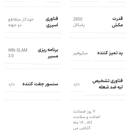
قدرت
فناوری
2800
خودکار متقاطع
مکش
اسپری
پاسکال
دو جهته
برنامه ریزی
WIN-SLAM
پد تمیز کننده
میکروفیبر
مسیر
3.0
فناوری تشخیص
سنسور جفت کننده
دارد
دارد
لبه ضد شعله
۷ روز ضمانت
اصالت و سلامت
فناوری اسپری
کالا
,
۱۸ ماه
گارانتی می