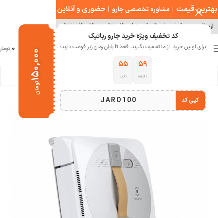
بهترین قیمت
|
|
حضوری و آنلاین
مشاوره تخصصی جارو
ارسال سریع ( با هماهنگی )
۰۹۱۲۰۴۸۰۹۸۰
|
۰۹۱۲۱۵۴۰۲۴۷
کد تخفیف ویژه خرید جارو رباتیک
0
برای اولین خرید، از ما تخفیف بگیرید. فقط تا پایان زمان زیر فرصت دارید:
منو
0
تومان
۱۵۰,۰۰۰
۵۵
۵۹
دقیقه
ثانیه
خانه
خانه هوشمند
شیشه شوی رباتیک
تومان
JARO100
کپی کد