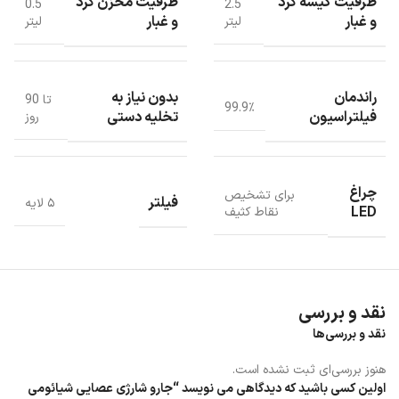
ظرفیت کیسه گرد
ظرفیت مخزن گرد
0.5
2.5
و غبار
و غبار
لیتر
لیتر
راندمان
بدون نیاز به
تا 90
99.9٪
فیلتراسیون
تخلیه دستی
روز
چراغ
برای تشخیص
فیلتر
۵ لایه
LED
نقاط کثیف
نقد و بررسی
جارو شارژی z10 station با مخزن 2.5 لیتری
نقد و بررسی‌ها
هنوز بررسی‌ای ثبت نشده است.
جارو شارژی عصایی z10 station دارای ظرفیت کیسه گرد و غبار 2.5 لیتری
اولین کسی باشید که دیدگاهی می نویسد “جارو شارژی عصایی شیائومی
است که شما تا 90 روز بدون نیاز به تخلیه دستی می توانید از دستگاه