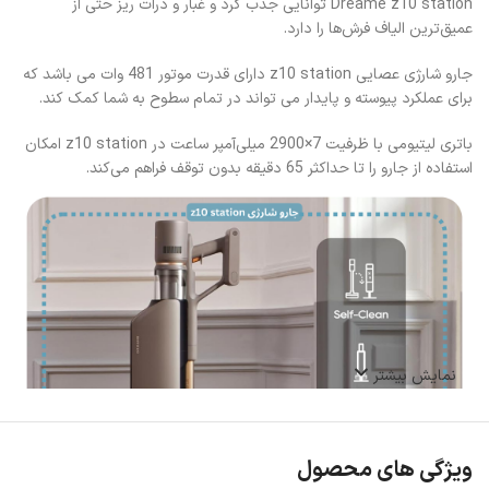
Dreame z10 station توانایی جذب گرد و غبار و ذرات ریز حتی از
عمیق‌ترین الیاف فرش‌ها را دارد.
جارو شارژی عصایی z10 station دارای قدرت موتور 481 وات می باشد که
برای عملکرد پیوسته و پایدار می تواند در تمام سطوح به شما کمک کند.
باتری لیتیومی با ظرفیت 7×2900 میلی‌آمپر ساعت در z10 station امکان
استفاده از جارو را تا حداکثر 65 دقیقه بدون توقف فراهم می‌کند.
نمایش بیشتر
ویژگی های محصول