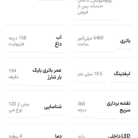
روبوسرويس_٥ سال
خدمات پس از
فروش
آب
6400 میلی‌آمپر
158 درجه
باتری
داغ
ساعت
فارنهایت
عمر باتری بایک
194
لیفتینگ
10.5 میلی متر
بار شارژ
دقیقه
نقشه برداری
360
بیش از 120
شناسایی
سریع
درجه
نوع شی
LED داخلی
دما
دارد
4 سطح