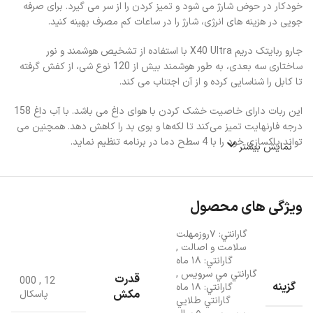
خودکار در حوض شارژ می شود و تمیز کردن را از سر می گیرد. برای صرفه
جویی در هزینه های انرژی، شارژ را در ساعات کم مصرف بهینه کنید.
جارو ربایتک دریم X40 Ultra با استفاده از تشخیص هوشمند و نور
ساختاری سه بعدی، به طور هوشمند بیش از 120 نوع شی، از کفش گرفته
تا کابل را شناسایی کرده و از آن اجتناب می کند.
این ربات دارای خاصیت خشک کردن با هوای داغ می باشد. با آب داغ 158
درجه فارنهایت تمیز می‌کند تا لکه‌ها و بوی بد را کاهش دهد. همچنین می
تواند پاکسازی خود را با 4 سطح دما در برنامه تنظیم نماید.
نمایش بیشتر
شما می توانید مخزن زباله این جارو برقی هوشمند را هر 75 روز یکبار تخلیه
نمایید البته که استفاده شما هم بستگی دارد.
ویژگی های محصول
گارانتي: ٧روزمهلت
سلامت و اصالت
,
گارانتي: ١٨ ماه
گارانتي مي سرويس
,
قدرت
000
,
12
گزینه
گارانتي: ١٨ ماه
مکش
پاسکال
گارانتي طلايي