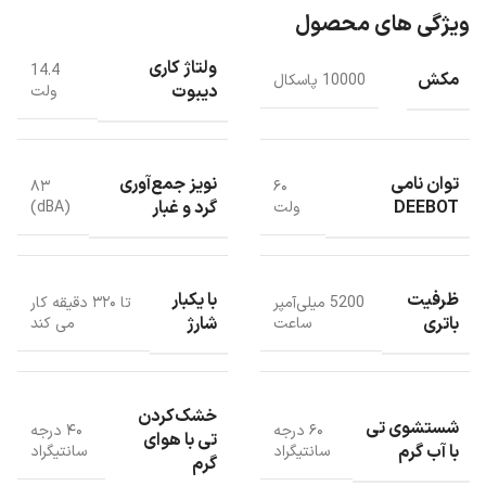
ویژگی های محصول
ولتاژ کاری
14.4
مکش
10000 پاسکال
دیبوت
ولت
توان نامی
نویز جمع‌آوری
۸۳
۶۰
DEEBOT
گرد و غبار
ولت
(dBA)
ظرفیت
با یکبار
5200 میلی‌آمپر
تا ۳۲۰ دقیقه کار
باتری
شارژ
ساعت
می کند
ایستگاه شست و شوی و تخلیه خودکار
خشک‌کردن
شستشوی تی
۶۰ درجه
۴۰ درجه
تی با هوای
یکی از امکانات منحصر به‌فرد جارو هوشمند اکووکس N30 PRO ، ایستگاه
با آب گرم
سانتیگراد
سانتیگراد
گرم
OMNI است که نظافت را به سطح جدیدی می‌برد: