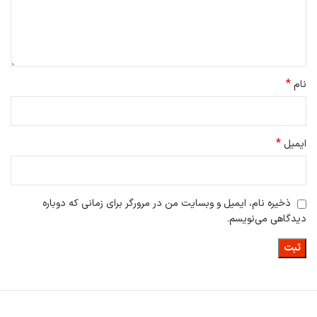
*
نام
*
ایمیل
ذخیره نام، ایمیل و وبسایت من در مرورگر برای زمانی که دوباره
دیدگاهی می‌نویسم.
امکانات جارو هوشمند Ecovacs مدل N30 PRO
جارو رباتیک اکووکس
مدل N30 PRO دارای فناوری نقشه‌ برداری سریع می
باشد و می تواند نقشه‌ای از فضای ۱۰۰ مترمربع را در فقط ۶ دقیقه تکمیل