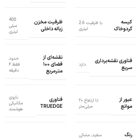
شستشوی تی با آب گرم ۶۰ درجه سانتیگراد دارد،
خشک‌کردن تی با هوای گرم ۴۰ درجه سانتیگراد دارد،
400
جمع‌آوری هوشمند گردوغبار به خوبی انجام می شود.
کیسه
ظرفیت مخزن
با ظرفیت 2.6
میلی
این سیستم پیشرفته، نظافت خودکار، بی‌وقفه و بهداشتی را برای شما به
گردوخاک
زباله داخلی
لیتری
لیتری
ارمغان می‌آورد و شما را از هرگونه دخالت دستی بی‌نیاز می‌کند.
نقشه‌ای از
حدود
فناوری نقشه‌برداری
فضای ۱۰۰
دارد
فقط ۶
سریع
دقیقه
مترمربع
بازوی
عبور از
فناوری
تا ارتفاع ۲۰
مکانیکی
موانع
TRUEDGE
میلی‌متر
هوشمند
رنگ
سفید
,
مشکی