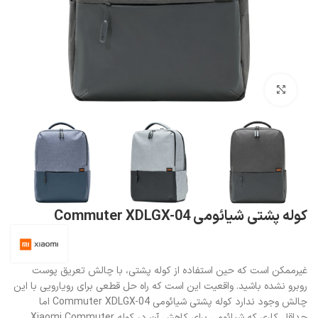
بزرگنمایی تصویر
کوله پشتی شیائومی Commuter XDLGX-04
غیرممکن است که حین استفاده از کوله پشتی، با چالش تعریق پوست
روبرو نشده باشید. واقعیت این است که راه حل قطعی برای رویارویی با این
چالش وجود ندارد کوله پشتی شیائومی Commuter XDLGX-04 اما
حداقل کاری که شیائومی برای کاهش آن در کوله Xiaomi Commuter