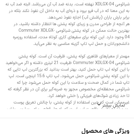
شیائومی XDLGX-04 نهفته است، بدنه ضد آب آن می‌باشد. البته ضد آب نه
به این معنا که در آب فرو برود و ذره‌ای آب به داخل آن نفوذ نکند بلکه در
برابر بارش باران (پاشش آب) اجازه نفوذ نمی‌دهد.
هر آنچه از طراحی مدرن و زیبای کوله پشتی ها انتظار داشته باشید، در
بهترین حالت ممکن در کوله پشتی شیائومی Commuter XDLGX-
04 وجود دارد. این کوله برای سفرهای کاری کوتاه مدت، استفاده روزمره
دانشجویانان و حمل لپ تاپ گزینه مناسبی به نظر می‌آید.
مهمتر از معیارهای ظاهری کوله پشتی، ظرفیت آن است. کوله پشتی
شیائومی Commuter XDLGX-04 ظرفیت 21 لیتری داشته و اگر می‌خواهید
با این کوله لپ تاپ حمل کنید، بهتر است بدانید که بزرگترین لپ تاپی که
با این کوله پشتی شیائومی حمل می‌شود، لپ تاپ 15.6 اینچی است. لپ
تاپ شما در کمال صحت و سلامت با این کوله حمل می‌شود چرا که
شیائومی محفظه‌ای مخصوص مجهز به ضربه‌گیر برای آن در نظر گرفته که
تا حد زیادی شوک‌های فیزیکی را خنثی خواهد کرد.
غیرممکن است که حین استفاده از کوله پشتی، با چالش تعریق پوست
نمایش بیشتر
روبرو نشده باشید. واقعیت این است که راه حل قطعی برای رویارویی با این
چالش وجود ندارد اما حداقل کاری که شیائومی برای کاهش آن در کوله
Xiaomi Commuter Backpack انجام داده این است که پد روی کمر را به
فرمی تنفس پذیری طراحی کرده که کمتر باعث تعریق خواهد شد.
ویژگی های محصول