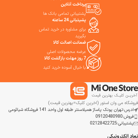
پرداخت آنلاین
پشتیبانی تمامی بانک ها
پشیتبانی 24 ساعته
برای مشاوره در خرید تماس
گ
بگیرید
ضمانت اصالت کالا
عرضه محصولات اصلی
7 روز مهلت بازگشت کالا
با خیال آسوده خرید کنید
فروشگاه می وان استور (اخرین کلیک=بهترین قیمت)
ادرس:تهران پونک پاساژ همیلاسنتر طبقه اول واحد 141 فروشگاه شیائومی
فروش:09120480980
پشتیبانی:02128422725
نماد الکترونیکی