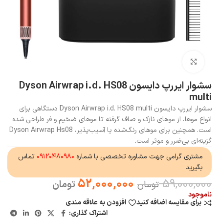
بزرگنمایی تصویر
سشوار ایررپ دایسون Dyson Airwrap i.d. HS08
multi
سشوار ایررپ دایسون Dyson Airwrap i.d. HS08 multi دستگاهی برای
انواع موها، از موهای نازک و صاف گرفته تا موهای ضخیم و فر طراحی شده
است. همچنین برای موهای رنگ‌شده یا آسیب‌پذیر، Dyson Airwrap Hs08
گزینه‌ای بی‌ضرر و موثر است.
مشتری گرامی جهت مشاوره تخصصی با شماره
۰۹۱۲۰۴۸۰۹۸۰
تماس
بگیرید
52,000,000
59,000,000
تومان
تومان
ناموجود
برای مقایسه اضافه کنید
افزودن به علاقه مندی
اشتراک گذاری: