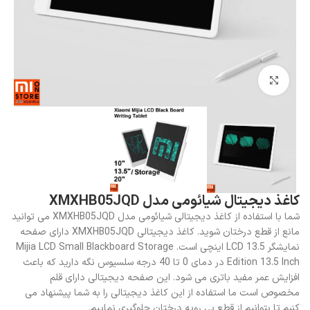
بزرگنمایی تصویر
کاغذ دیجیتال شیائومی مدل XMXHB05JQD
شما با استفاده از کاغذ دیجیتالی شیائومی مدل XMXHB05JQD می توانید
مانع از قطع درختان شوید. کاغذ دیجیتالی XMXHB05JQD دارای صفحه
نمایشگر LCD 13.5 اینچی است. Mijia LCD Small Blackboard Storage
Edition 13.5 Inch در دمای 0 تا 40 درجه سلسیوس نگه دارید که باعث
افزایش عمر مفید باتری می شود. این صفحه دیجیتالی دارای قلم
مخصوص است ما استفاده از این کاغذ دیجیتالی را به شما پیشنهاد می
کنیم تا بتوانیم از قطع بی رویه درختان جلوگیری نماییم.