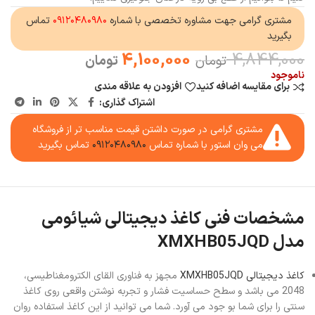
مشتری گرامی جهت مشاوره تخصصی با شماره
۰۹۱۲۰۴۸۰۹۸۰
تماس
بگیرید
4,100,000
4,844,000
تومان
تومان
ناموجود
برای مقایسه اضافه کنید
افزودن به علاقه مندی
اشتراک گذاری:
مشتری گرامی در صورت داشتن قیمت مناسب تر از فروشگاه
می وان استور با شماره تماس
۰۹۱۲۰۴۸۰۹۸۰
تماس بگیرید
مشخصات فنی کاغذ دیجیتالی شیائومی
مدل XMXHB05JQD
کاغذ دیجیتالی XMXHB05JQD
مجهز به فناوری القای الکترومغناطیسی،
2048 می باشد و سطح حساسیت فشار و تجربه نوشتن واقعی روی کاغذ
سنتی را برای شما بو جود می آورد. شما می توانید از این کاغذ استفاده روان