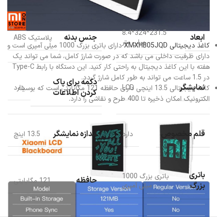
231.5*324*8.4
ابعاد
جنس بدنه
پلاستیک ABS
میلی متر
کاغذ دیجیتالی XMXHB05JQD
دارای باتری بزرگ 1000 میلی آمپری است و
دارای ظرفیت داخلی می باشد که در صورت شارژ کامل، شما می تواند یک
هفته با این کاغذ دیجیتال به راحتی کار کنید. این دستگاه با رابط Type-C
در 1.5 ساعت می تواند به طور کامل شارژ گردد.
دکمه برای پاک
نمایشگر
LCD
دارد
کاغذ دیجیتالی 13.5 اینچی دارای حافظه 121 مگابایتی است که بوسیله
کردن اطلاعات
الکترونیک امکان ذخیره تا 400 طرح و نقاشی را دارد.
قلم مخصوص
اندازه نمایشگر
دارد
13.5 اینچ
باتری
باتری بزرگ 1000
حافظه
121 مگابایتی
بزرگ
میلی آمپری