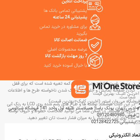
بهبود شادی و از گذراندن وقت کنار
پرداخت آنلاین
کودکان، دانش آموزان،
هم لذت بردن بکار می رود. ما
دانشجویان، معلمان، استادان
پشتیبانی تمامی بانک ها
استفاده از این تخته سیاه دیجیتالی
دانشگاه و غیره می باشد و بسیار
پشیتبانی 24 ساعته
را به شما پیشنهاد می کنیم.
آسان طراحی شده است .کاغذهای
برای مشاوره در خرید تماس
دیجیتالی شیائومی مصرف باتری
بسیار پایینی دارند.
بگیرید
ضمانت اصالت کالا
از نقطه نظر عملکرد، نسخه ذخیره سازی تخته وایت برد LCD می تواند
عرضه محصولات اصلی
7 روز مهلت بازگشت کالا
نیازهای چندین سناریو مانند جلسه و دفتر، یادداشت های یادگیری، صفحه
پیام خانواده روزانه و غیره را برآورده کند.
با خیال آسوده خرید کنید
کاغذ دیجیتالی 13.5 اینچی دارای یک دکمه برای پاک کردن کامل صفحه
وجود دارد که کار با آن را راحت می سازد.
در سمت راست کاغذ دیجیتالی یک دکمه تعبیه شده است که برای قفل
کردن صفحه نمایش و جلوگیری از پاک شدن ناخواسته طرح ها و اطلاعات
شما ست.
فروشگاه می وان استور (اخرین کلیک=بهترین قیمت)
در این تبلت هوشمند نوشته ها و طرح های رسم شده روی LCD به رنگ آبی
ادرس:تهران پونک پاساژ همیلاسنتر طبقه اول واحد 141 فروشگاه شیائومی
فیروزه‌ای هستند. در ضمن شما می توانید ضخامت خطوط و حروف نوشته
فروش:09120480980
شده روی این نمایشگر را به میزان فشار دست تان تغییر دهید.
پشتیبانی:02128422725
نماد الکترونیکی