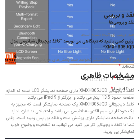
نقد و بررسی
نقد و بررسی‌ها
هنوز بررسی‌ای ثبت نشده است.
اولین کسی باشید که دیدگاهی می نویسد “کاغذ دیجیتال شیائومی مدل
XMXHB05JQD”
نشانی ایمیل شما منتشر نخواهد شد.
بخش‌های موردنیاز علامت‌گذاری
*
شده‌اند
مشخصات ظاهری
*
امتیاز شما
*
دیدگاه شما
کاغذ دیجیتالی XMXHB05JQD دارای صفحه نمایشگر LCD است که اندازه
صفحه حدود 13.5 اینچ می باشد و بزرگتر از iPad 9 می باشد.
کاغذ دیجیتالی XMXHB05JQD یک صفحه نمایشگر است که مجهز به
یک خودکار بی سیم الکترومغناطیسی می باشد و احتیاجی به شارژ، ندارد.
بافت صفحه نمایشگر دارای پوشش مات و فاقد نور پس زمینه است، وقتی
شما با کاغذ دیجیتالی کار می کنید می توانید به شفافیت و وضوح خوب
نمایشگر پی ببرید.