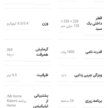
قطر
226 × 226 ×
داخلی یک
وزن
6.5/5.4 کیلوگرم
135 میلی متر
سبد
گرمایش
360
قدرت نامی
1800 وات
همرفت
درجه
ویژگی چربی زدایی
ظرفیت
دارد
6.5 لیتر
پشتیبانی
Mi Home/
مشخصات ظاهری
برنامه ریزی
از
24 ساعته
برنامه Xiaomi
Home
اپلیکیشن