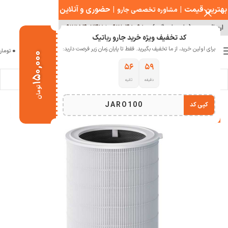
بهترین قیمت
|
|
حضوری و آنلاین
مشاوره تخصصی جارو
ارسال سریع ( با هماهنگی )
۰۹۱۲۰۴۸۰۹۸۰
|
۰۹۱۲۱۵۴۰۲۴۷
کد تخفیف ویژه خرید جارو رباتیک
0
برای اولین خرید، از ما تخفیف بگیرید. فقط تا پایان زمان زیر فرصت دارید:
منو
0
تومان
۱۵۰,۰۰۰
۵۴
۵۹
دقیقه
ثانیه
خانه
خانه هوشمند
تمیز کننده هوا
فیلتر تصفیه هوا
تومان
JARO100
کپی کد
-7%