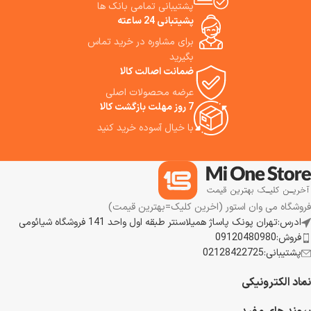
کاربران دغدغه‌مند به‌ خاطر تمیزی
پشتیبانی تمامی بانک ها
و راحتی است. اگر به دنبال
پشیتبانی 24 ساعته
«نظافت کم‌ دردسر اما با کیفیت
برای مشاوره در خرید تماس
بالا» برای خانه خود هستید، جارو
بگیرید
رباتیک روبوراک Qrevo 5AE
ضمانت اصالت کالا
می‌تواند گزینه بسیار مناسبی باشد.
به خصوص برای خانه‌هایی با
عرضه محصولات اصلی
حیوان خانگی، فرش زیاد، یا سطوح
7 روز مهلت بازگشت کالا
ترکیبی از کف سخت و فرش، مزایای
با خیال آسوده خرید کنید
آن نمایان‌تر خواهد می‌شود. ما
استفاده از این جارو رباتیک هوشمند
را به شما پیشنهاد می‌کنیم.
فروشگاه می وان استور (اخرین کلیک=بهترین قیمت)
ادرس:تهران پونک پاساژ همیلاسنتر طبقه اول واحد 141 فروشگاه شیائومی
فروش:09120480980
پشتیبانی:02128422725
نماد الکترونیکی