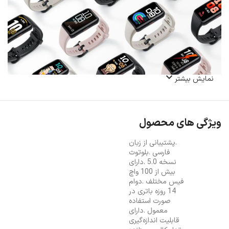
نمایش بیشتر
ویژگی های محصول
.پشتیبانی از زبان
فارسی .بلوتوث
نسخه 5.0 .دارای
بیش از 100 واچ
فیس مختلف .دوام
14 روزه باتری در
صورت استفاده
معمول .دارای
قابلیت اندازه‌گیری