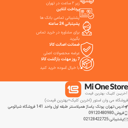
زیر ۲ ساعت در تهران
Ultra گزینهٔ قدرتمندی است این
پرداخت آنلاین
دستگاه نه فقط گرد و غبار و زباله‌ها
را جارو می‌کند، بلکه تی می‌کشد،
پشتیبانی تمامی بانک ها
پد تی را شست‌وشو و خشک می‌کند
پشیتبانی 24 ساعته
و با حداقل دخالت شما، نظافت
برای مشاوره در خرید تماس
خانه را مدیریت می‌کند. Mova P50
Pro Ultra Robot Vacuum کنترل
بگیرید
از طریق اپ و دستیار صوتی تلاش
ضمانت اصالت کالا
می‌کند بار نظافت خانه را تقریباً به
عرضه محصولات اصلی
صفر برساند. اگر به دنبال نظافتی
7 روز مهلت بازگشت کالا
بدون دردسر، پیوسته و کارآمد
هستید، این مدل می‌تواند «تکمیل
با خیال آسوده خرید کنید
خانه هوشمند» شما باشد. ما
استفاده از این جارورباتیک هوشمند
را به شما پیشنهاد می‌کنیم.
فروشگاه می وان استور (اخرین کلیک=بهترین قیمت)
ادرس:تهران پونک پاساژ همیلاسنتر طبقه اول واحد 141 فروشگاه شیائومی
فروش:09120480980
پشتیبانی:02128422725