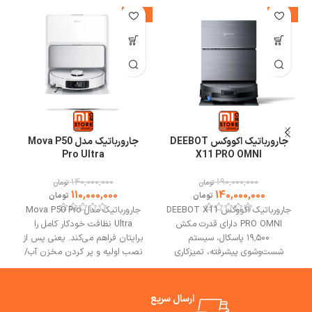
%
-21%
-26%
جارورباتیک اکووکس DEEBOT
جارورباتیک مدل Mova P50
Pro Ultra
X11 PRO OMNI
140,000,000
190,000,000
تومان
تومان
110,000,000
140,000,000
تومان
تومان
جارورباتیک اکووکس DEEBOT X11
جارورباتیک مدل Mova P50 Pro
PRO OMNI دارای قدرت مکش
Ultra نظافت خودکار کامل را
۱۹٬۵۰۰ پاسکال، سیستم
برایتان فراهم می‌کند. یعنی پس از
شست‌وشوی پیشرفته، تمیزکاری
نصب اولیه و پر کردن مخزن آب/
هدفمند، عبور بدون توقف از موانع
پاک‌کننده، شما می‌توانید هفته‌ها
است.
بهترین مشورت وخرید از
خانه را نظافت کنید بدون اینکه
فروشگاه می وان استور.
کیسه زباله یا پد تی را دستی خالی
ارسال سریع
یا بشویید. جارورباتیک P50 Pro