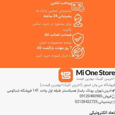
پرداخت آنلاین
پشتیبانی تمامی بانک ها
پشیتبانی 24 ساعته
برای مشاوره در خرید تماس
بگیرید
ضمانت اصالت کالا
عرضه محصولات اصلی
7 روز مهلت بازگشت کالا
با خیال آسوده خرید کنید
فروشگاه می وان استور (اخرین کلیک=بهترین قیمت)
ادرس:تهران پونک پاساژ همیلاسنتر طبقه اول واحد 141 فروشگاه شیائومی
فروش:09120480980
پشتیبانی:02128422725
نماد الکترونیکی