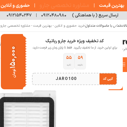
مشاوره تخصصی جارو
بهترین قیمت
|
|
حضوری و آنلاین
ارسال سریع ( با هماهنگی )
۰۹۱۲۰۴۸۰۹۸۰
|
۰۹۱۲۱۵۴۰۲۴۷
الات
تماس با ما
سوالات متداول
خرید حضوری و انلاین - بهترین قیمت - مشاوره تخصصی جارو رب
کد تخفیف ویژه خرید جارو رباتیک
خانه
فروشگاه
جارو رباتیک
مقالات
دربار
برای اولین خرید، از ما تخفیف بگیرید. فقط تا پایان زمان زیر فرصت دارید:
۱۵۰,۰۰۰
۵۴
۵۹
دسته بندی کالاها
دقیقه
ثانیه
خانه
خانه هوشمند
جارو رباتیک
فیلتر جارو رباتیک Roborock Qrevo curv
تومان
انتخاب دسته بندی
JARO100
کپی کد
-11%