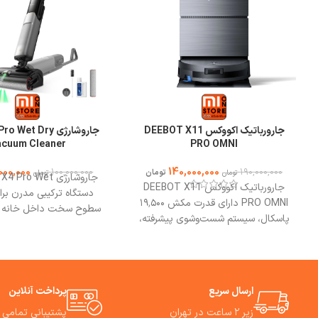
جارورباتیک اکووکس DEEBOT X11
جاروشارژی et Dry
acuum Cleaner
PRO OMNI
000,000
140,000,000
100,000,000
190,000,000
تومان
تومان
تومان
جارورباتیک اکووکس DEEBOT X11
دستگاه ترکیبی مدرن بر
PRO OMNI دارای قدرت مکش ۱۹٬۵۰۰
سطوح سخت داخل خانه ا
پاسکال، سیستم شست‌وشوی پیشرفته،
هم جارو مکشی و هم زم
تمیزکاری هدفمند، عبور بدون توقف از
مرطوب را با هم انجام 
موانع است.
بهترین مشورت وخرید از
جاروشارژی  Pro
فروشگاه می وان استور.
از یک جاروبرقی ساده ساخ
تا مناسب خانه‌های امروزی 
ارسال سریع
پرداخت آنلاین
تمیزکاری دقیق، سریع و ر
زیر ۲ ساعت در تهران
پشتیبانی تمامی 