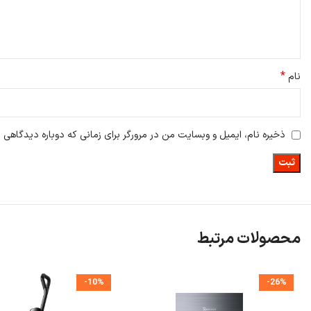
*
نام
زمان مناسب برای تعویض فیلتر
توصیه می‌شود
فیلتر جارو رباتیک Roborock Qrevo curv
هر ۲ تا ۳ ماه یک‌بار (بسته به میزان استفاده) تعویض شود.
ذخیره نام، ایمیل و وبسایت من در مرورگر برای زمانی که دوباره دیدگاهی 
در صورت مشاهده‌ی کاهش کارایی در جمع‌آوری ذرات یا بوی نامطبوع از دستگاه
نحوه نگهداری از فیلتر
پس از هر چند بار استفاده، فیلتر را از جارو خارج کرده و با ملایمت تمیز کنید.
از شستشوی فیلتر با آب خودداری کنید، مگر اینکه در دستورالعمل محصول ذکر 
محصولات مرتبط
-10%
-26%