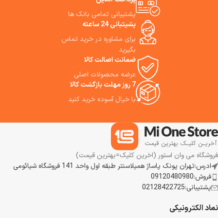
پشتیبانی تمامی بانک ها
پشیتبانی 24 ساعته
برای مشاوره در خرید تماس
بگیرید
ضمانت اصالت کالا
عرضه محصولات اصلی
7 روز مهلت بازگشت کالا
با خیال آسوده خرید کنید
فروشگاه می وان استور (اخرین کلیک=بهترین قیمت)
ادرس:تهران پونک پاساژ همیلاسنتر طبقه اول واحد 141 فروشگاه شیائومی
فروش:09120480980
پشتیبانی:02128422725
نماد الکترونیکی