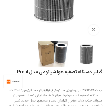
بزرگنمایی تصویر
فیلتر دستگاه تصفیه هوا شیائومی مدل 4 Pro
ابعاد۳۵x۲۰x۲۰ میلی‌متروزن۱۰۰ گرمنوع فیلترفیلتر ضد آلرژیمورد استفاده
دردستگاه تصفیه کننده هوامواد فیلتر شوندهافزایش تعداد عنصرفیلتر
میتواند جذب ذرات مضر را افزایش دهد و همینطور نسل جدید فیلتر
شیاmومی علاوه بر راندمان بالاتر عمر طولانی تر نیز دارد و بگفته شرکت