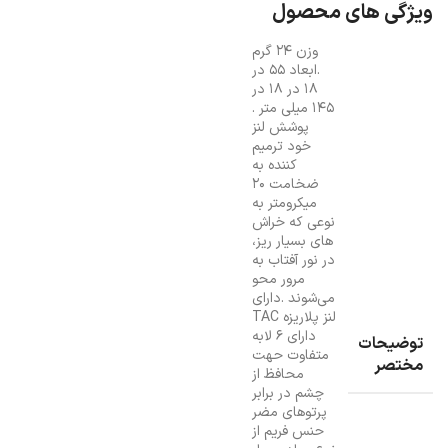
ویژگی های محصول
وزن ۲۴ گرم
.ابعاد ۵۵ در
۱۸ در ۱۸ در
۱۴۵ میلی متر .
پوشش لنز
خود ترمیم
کننده به
ضخامت ۲۰
میکرومتر به
نوعی که خراش
های بسیار ریز،
در نور آفتاب به
مرور محو
می‌شوند .دارای
لنز پلاریزه TAC
دارای ۶ لابه
توضیحات
متفاوت حهت
مختصر
محافظ از
چشم در برابر
پرتوهای مضر
حنس فریم از