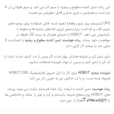
این ربات تمیز کننده سطوح و پنجره با سیم کار می کند، و سیم طولانی آن 4
متر است و همچنین داراری مخزن قابل تعویض نیز هست.
UPS (سیستم برق بدون وقفه) تعبیه شده قابل استفاده برای پنجره های
بدون قاب و لبه است زیرا سنسور لیزری لبه های پنجره ها و سقوط را
تشخیص می دهد، HOBOT با صدای هشدار به مدت 20 دقیقه در
موقعیت خود بماند.
ربات هوشمند تمیز کننده سطوح و پنجره
با ضخامت 3
میلی متر یا بیشتر کار آرایی دارد.
برای تمیز کردن شیشه هایتان بهتر است اگر بیش از حد کثیف است، ابتدا با
آب آن را تمیز کنید و سپس از مواد شوینده استفاده نمایید.
شوینده پنجره HOBOT
برای کار با نازل اسپری اولتراسونیک HOBOT-298
فرموله شده است، و با آب خالص نیز به خوبی کار می کند.
ربات هوشمند
تمیز کننده با ایجاد یک خلاء قدرتمند باعث می شود روبات
های HOBOT روی سطح شیشه بایستند و گرد و غبار را بمکد و ناخالصی ها
نمایش بیشتر
را از روی شیشه و سطوح از بین ببرد.
پار چه میکروفیبر طناب ایمنی با استحکام بالا (استحکام کششی 150