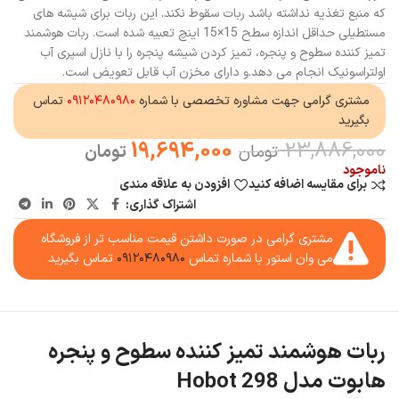
که منبع تغذیه نداشته باشد ربات سقوط نکند. این ربات برای شیشه های
مستطیلی حداقل اندازه سطح 15×15 اینچ تعبیه شده است. ربات هوشمند
تمیز کننده سطوح و پنجره، تمیز کردن شیشه پنجره را با نازل اسپری آب
اولتراسونیک انجام می دهد.و دارای مخزن آب قابل تعویض است.
مشتری گرامی جهت مشاوره تخصصی با شماره
۰۹۱۲۰۴۸۰۹۸۰
تماس
بگیرید
19,694,000
23,886,000
تومان
تومان
ناموجود
برای مقایسه اضافه کنید
افزودن به علاقه مندی
اشتراک گذاری:
مشتری گرامی در صورت داشتن قیمت مناسب تر از فروشگاه
می وان استور با شماره تماس
۰۹۱۲۰۴۸۰۹۸۰
تماس بگیرید
ربات هوشمند تمیز کننده سطوح و پنجره
هابوت مدل Hobot 298