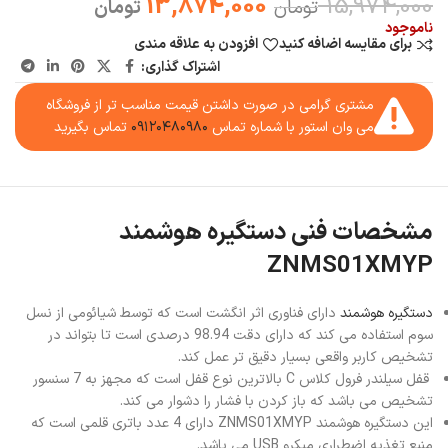
13,874,000
15,974,000
تومان
تومان
ناموجود
برای مقایسه اضافه کنید
افزودن به علاقه مندی
اشتراک گذاری:
مشتری گرامی در صورت داشتن قیمت مناسب تر از فروشگاه
می وان استور با شماره تماس
۰۹۱۲۰۴۸۰۹۸۰
تماس بگیرید
مشخصات فنی دستگیره هوشمند
ZNMS01XMYP
دستگیره هوشمند
دارای فناوری اثر انگشت است که توسط شیائومی از نسل
سوم استفاده می کند که دارای دقت 98.94 درصدی است تا بتواند در
تشخیص کاربر واقعی بسیار دقیق تر عمل کند.
قفل سیلندر فرول کلاس C بالاترین نوع قفل است که مجهز به 7 سنسور
تشخیص می باشد که باز کردن با فشار را دشوار می کند.
این دستگیره هوشمند ZNMS01XMYP دارای 4 عدد باتری قلمی است که
منبع تغذیه اضطراری میکرو USB می باشد.