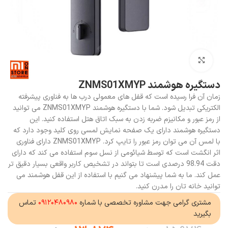
بزرگنمایی تصویر
دستگیره هوشمند ZNMS01XMYP
زمان آن فرا رسیده است که قفل های معمولی درب ها به فناوری پیشرفته
الکتریکی تبدیل شود. شما با دستگیره هوشمند ZNMS01XMYP می توانید
از رمز عبور و مکانیزم ضربه زدن به سبک اتاق هتل استفاده کنید. این
دستگیره هوشمند دارای یک صفحه نمایش لمسی روی کلید وجود دارد که
با لمس آن می توان رمز عبور را تایپ کرد. ZNMS01XMYP دارای فناوری
اثر انگشت است که توسط شیائومی از نسل سوم استفاده می کند که دارای
دقت 98.94 درصدی است تا بتواند در تشخیص کاربر واقعی بسیار دقیق تر
عمل کند. ما به شما پیشنهاد می گنیم با استفاده از این قفل هوشمند می
توانید خانه تان را مدرن کنید.
مشتری گرامی جهت مشاوره تخصصی با شماره
۰۹۱۲۰۴۸۰۹۸۰
تماس
بگیرید