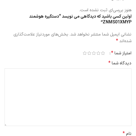
هنوز بررسی‌ای ثبت نشده است.
اولین کسی باشید که دیدگاهی می نویسد “دستگیره هوشمند
ZNMS01XMYP”
نشانی ایمیل شما منتشر نخواهد شد.
بخش‌های موردنیاز علامت‌گذاری
*
شده‌اند
*
امتیاز شما
*
دیدگاه شما
چند راه برای باز کردن قفل ها
شما با
دستگیره هوشمند ZNMS01XMYP
می توانید به روش های مختلفی
به باز کردن قفل دسترسی داشته باشید:
می توانید از طریق اثر انگشت قفل را باز کرد
می توانید از رمز عبور به شکل رقمی برای باز کردن قفل استفاده نماید.
می توانید مانند قفل معمولی آن را باز نماید.
*
نام