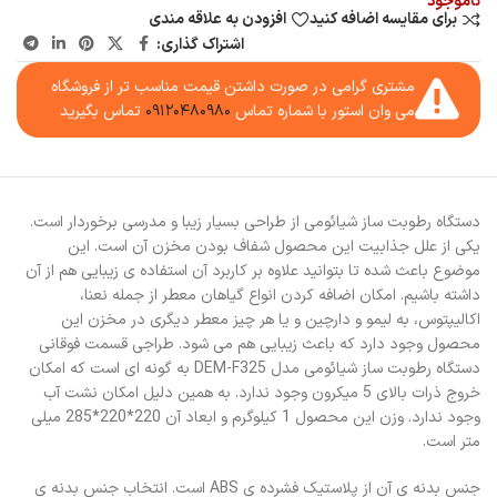
ناموجود
برای مقایسه اضافه کنید
افزودن به علاقه مندی
اشتراک گذاری:
مشتری گرامی در صورت داشتن قیمت مناسب تر از فروشگاه
می وان استور با شماره تماس
۰۹۱۲۰۴۸۰۹۸۰
تماس بگیرید
دستگاه رطوبت ساز شیائومی از طراحی بسیار زیبا و مدرسی برخوردار است.
یکی از علل جذابیت این محصول شفاف بودن مخزن آن است. این
موضوع باعث شده تا بتوانید علاوه بر کاربرد آن استفاده ی زیبایی هم از آن
داشته باشیم. امکان اضافه کردن انواع گیاهان معطر از جمله نعنا،
اکالیپتوس، به لیمو و دارچین و یا هر چیز معطر دیگری در مخزن این
محصول وجود دارد که باعث زیبایی هم می شود. طراجی قسمت فوقانی
دستگاه رطوبت ساز شیائومی مدل DEM-F325 به گونه ای است که امکان
خروج ذرات بالای 5 میکرون وجود ندارد. به همین دلیل امکان نشت آب
وجود ندارد. وزن این محصول 1 کیلوگرم و ابعاد آن 220*220*285 میلی
متر است.
جنس بدنه ی آن از پلاستیک فشرده ی ABS است. انتخاب جنس بدنه ی