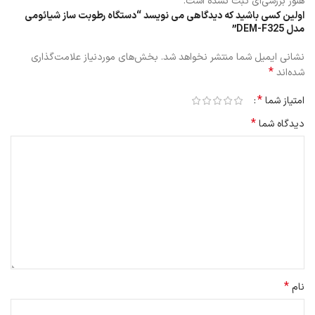
هنوز بررسی‌ای ثبت نشده است.
اولین کسی باشید که دیدگاهی می نویسد “دستگاه رطوبت ساز شیائومی
مدل DEM-F325”
نشانی ایمیل شما منتشر نخواهد شد.
بخش‌های موردنیاز علامت‌گذاری
*
شده‌اند
*
امتیاز شما
*
مخزن دستگاه رطوبت ساز شیائومی مدل DEM-F325
دیدگاه شما
مخزن دستگاه رطوبت ساز شیائومی دارای حجم 5 لیتری است. حجم قابل
توجه این مخزن باعث شد تا در طول روز نیاز به پر کردن مجدد مخزن
وجود نداشته باشد و حداقل 12 ساعت امکان رطوبت سازی داشته باشد.
در صورتی که مخزن آن خالی شود ابتدا به شما برای پر کردن مجدد مخزن
هشدار می دهد. اگر متوجه هشدار نشدید نگران نباشید! دستگاه رطوبت ساز
شیائومی پس از مدتی به صورت اتوماتیک خاموش می شود. این امر باعث
شد تا از داغ شدن دستگاه جلوگیری شود و امکان آتش سوزی هم به صفر
برسد و در کل دستگاه هیچ آسیبی نبیند.
*
نام