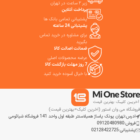
را جارو می‌کند، بلکه تی می‌کشد،
زیر ۲ ساعت در تهران
پد تی را شست‌وشو و خشک می‌کند
پرداخت آنلاین
و با حداقل دخالت شما، نظافت
پشتیبانی تمامی بانک ها
خانه را مدیریت می‌کند. Mova P50
پشیتبانی 24 ساعته
Pro Ultra Robot Vacuum کنترل
از طریق اپ و دستیار صوتی تلاش
برای مشاوره در خرید تماس
می‌کند بار نظافت خانه را تقریباً به
بگیرید
صفر برساند. اگر به دنبال نظافتی
ضمانت اصالت کالا
بدون دردسر، پیوسته و کارآمد
هستید، این مدل می‌تواند «تکمیل
عرضه محصولات اصلی
خانه هوشمند» شما باشد. ما
7 روز مهلت بازگشت کالا
استفاده از این جارورباتیک هوشمند
با خیال آسوده خرید کنید
را به شما پیشنهاد می‌کنیم.
فروشگاه می وان استور (اخرین کلیک=بهترین قیمت)
ادرس:تهران پونک پاساژ همیلاسنتر طبقه اول واحد 141 فروشگاه شیائومی
فروش:09120480980
پشتیبانی:02128422725