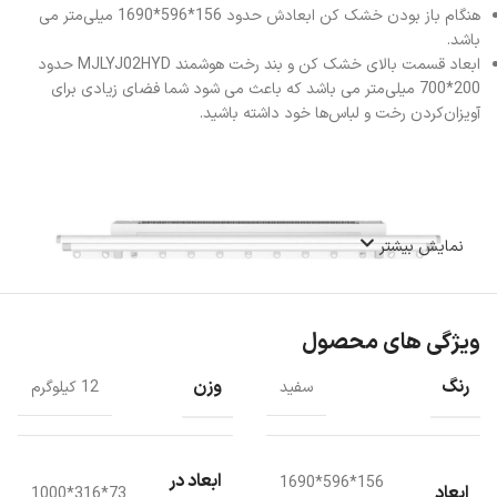
هنگام باز بودن خشک کن ابعادش حدود 156*596*1690 میلی‌متر می
باشد.
ابعاد قسمت بالای خشک کن و بند رخت هوشمند MJLYJ02HYD حدود
200*700 میلی‌متر می باشد که باعث می شود شما فضای زیادی برای
آویزان‌کردن رخت و لباس‌ها خود داشته باشید.
نمایش بیشتر
ویژگی های محصول
رنگ
وزن
سفید
12 کیلوگرم
مشخصات ظاهری
ابعاد در
156*596*1690
ابعاد
73*316*1000