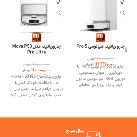
تا لباس های تان کوچک‌ترین آسیبی نبیند.
جارو رباتیک شیائومی 5 Pro
جارورباتیک مدل Mova P50
Pro Ultra
131,000,000
تومان
112,370,000
140,000,000
تومان
تومان
جارو رباتیک شیائومی 5 Pro با
110,000,000
تومان
بهره‌گیری از هوش مصنوعی،
جارورباتیک مدل Mova P50 Pro
دوربین RGB، دو دوربین مادون
Ultra نظافت خودکار کامل را
قرمز و یک پروژکتور نقطه‌ای
برایتان فراهم می‌کند. یعنی پس از
سه‌بعدی، قدرت مکش فوق‌العاده،
نصب اولیه و پر کردن مخزن آب/
سیستم اجتناب از موانع و ایستگاه
پاک‌کننده، شما می‌توانید هفته‌ها
پایه خودتمیزشونده دارد. بهترین
خانه را نظافت کنید بدون اینکه
مشورت و خرید از فروشگاه می وان
کیسه زباله یا پد تی را دستی خالی
استور.
یا بشویید. جارورباتیک P50 Pro
Ultra گزینهٔ قدرتمندی است این
ارسال سریع
دستگاه نه فقط گرد و غبار و زباله‌ها