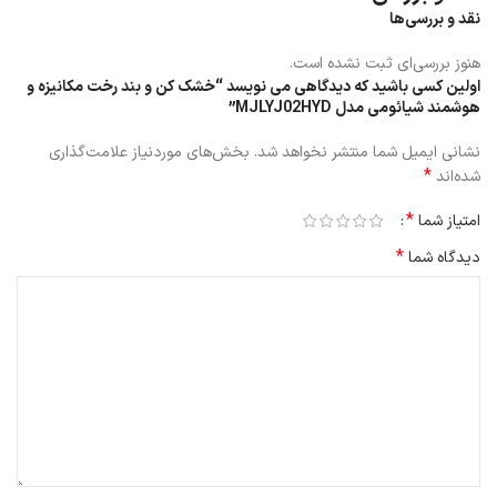
نقد و بررسی‌ها
هنوز بررسی‌ای ثبت نشده است.
اولین کسی باشید که دیدگاهی می نویسد “خشک کن و بند رخت مکانیزه و
هوشمند شیائومی مدل MJLYJ02HYD”
نشانی ایمیل شما منتشر نخواهد شد.
بخش‌های موردنیاز علامت‌گذاری
*
شده‌اند
امکانات
*
امتیاز شما
*
دیدگاه شما
این خشک کن هوشمند دارای مکانیزم تشخیص بار اضافی است که زمانی
شما لباس با بار بیشتر روی بند رخت پهن کردید می تواند به صورت
اتوماتیک خاموش شود.
خشک کن و بند رخت هوشمند MJLYJ02HYD خیلی کم صداست و حدود
50 تا 65 دسی‌بل صدا تولید می کند که تقریبا بی صدا محسوب می شود.