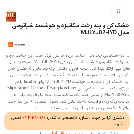
بزرگنمایی تصویر
خشک کن و بند رخت مکانیزه و هوشمند شیائومی
مدل MJLYJ02HYD
تا الان شیائومی چند مدل خشک کن وارد بازار کرده است. این خشک کن و
بند رخت مکانیزه و هوشمند شیائومی مدل MJLYJ02HYD نسبت به مدل
های قبلی ارتقا پیدا کرده است. امروزه داشتن یک بند لباس که فضای کمی
بگیرد و باعث شود لباس شما زودتر خشک شود یک مزیت به حساب می
آید. خشک کن و بند رخت هوشمند MJLYJ02HYD برای خانه ها با هر
متراژی مناسب است. جنس این Mijia Smart Clothes Drying Machine
MJLYJ02HYD از استیل ضد زنگ ساخته شده است تا رطوبت لباس ها
موجب زنگ زدن و آسیب به بند لباس شما نشود. استفاده از این بند رخت
برای خشک شدن سریع تر لباس به شما پیشنهاد می شود.
مشتری گرامی جهت مشاوره تخصصی با شماره
۰۹۱۲۰۴۸۰۹۸۰
تماس
بگیرید