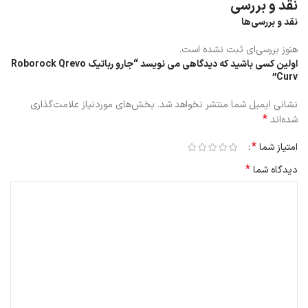
نقد و بررسی
دلیل ظرفیت بالا و دوام طولانی، امکان نظافت کامل و مداوم را می تواند
نقد و بررسی‌ها
فراهم کند.
هنوز بررسی‌ای ثبت نشده است.
این باتری‌ها قابلیت شارژ سریع داشته و می‌تواند برای مدت‌زمان طولانی
اولین کسی باشید که دیدگاهی می نویسد “جارو رباتیک Roborock Qrevo
عملکرد بهینه‌ای داشته باشد.
Curv”
باتری Qrevo Curv می‌تواند در حالت شارژ کامل، چندین ساعت عملکرد
نشانی ایمیل شما منتشر نخواهد شد.
بخش‌های موردنیاز علامت‌گذاری
بی‌وقفه دارد. این زمان بسته به حالت‌های تمیزکاری و میزان استفاده از
*
شده‌اند
توان مکش ممکن است متغیر باشد.
*
امتیاز شما
*
دیدگاه شما