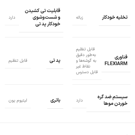
قابلیت تی کشیدن
تخلیه خودکار
و شست‌وشوی
زباله
دارد
خودکار پد تی
قابل تنظیم
به‌طور دقیق
فناوری
پد تی
به گوشه‌ها و
قابل تنظیم
FLEXIARM
نقاط غیر
قابل دسترس
سیستم ضد گره
باتری
دارد
لیتیوم یون
خوردن موها
باتری هوشمند جارو رباتیک Roborock Qrevo
Curv
جارو رباتیک
Roborock Qrevo Curv دارای باتری لیتیوم یون است که به