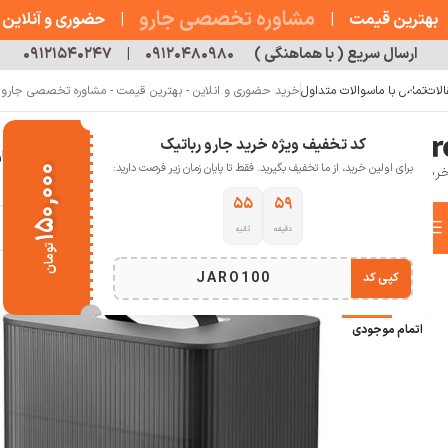
مشاوره تخصصی جارو
بهترین قیمت
|
|
حضوری و آنلاین
ارسال سریع ( با هماهنگی )
۰۹۱۲۰۴۸۰۹۸۰
|
۰۹۱۲۱۵۴۰۲۴۷
الات
تماس با ما
سوالات متداول
خرید حضوری و انلاین - بهترین قیمت - مشاوره تخصصی جارو رب
کد تخفیف ویژه خرید جارو رباتیک
خانه
فروشگاه
جارو رباتیک
مقالات
دربار
برای اولین خرید، از ما تخفیف بگیرید. فقط تا پایان زمان زیر فرصت دارید:
۱۵۰,۰۰۰
۵۴
۵۹
دسته بندی کالاها
دقیقه
ثانیه
خانه
خانه هوشمند
جارو شارژی و عصایی
جارو شارژی روبوراک
جارو رباتیک Roborock Q5 Pro Plus
تومان
انتخاب دسته بندی
JARO100
کپی کد
-18%
اتمام موجودی