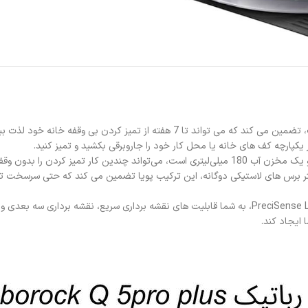
کش HyperForce قوی 5500 Pa و کارایی بیشتر برس های لاستیکی دوگانه، این ترکیب پویا تضمین می 
جارو رباتیک Roborock Q5 Pro Plus با استفاده از قابلیت PreciSense LiDAR Navigation، به شما قابلیت
 ایجاد کند.