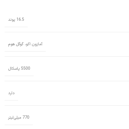
16.5 پوند
آمازون اکو، گوگل هوم
5500 پاسکال
دارد
770 میلی‌لیتر