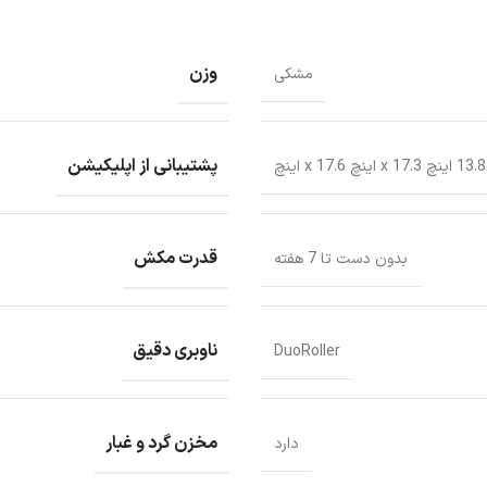
وزن
مشکی
پشتیبانی از اپلیکیشن
13.8 اینچ x 17.3 اینچ x 17.6 اینچ
قدرت مکش
بدون دست تا 7 هفته
ناوبری دقیق
DuoRoller
مخزن گرد و غبار
دارد