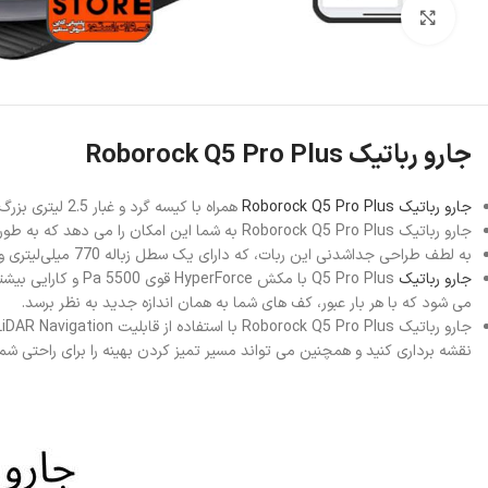
بزرگنمایی تصویر
جارو رباتیک Roborock Q5 Pro Plus
جارو رباتیک Roborock Q5 Pro Plus
همراه با کیسه گرد و غبار 2.5 لیتری بزرگ، تضمین می کند که می تواند تا 7 هفته از تمیز کردن بی وقفه خانه خود لذت ببرید، این ویژگی به شما این امکان را می دهد که خانه ای تمیز داشته باشید.
جارو رباتیک Roborock Q5 Pro Plus به شما این امکان را می دهد که به طور یکپارچه کف های خانه یا محل کار خود را جاروبرقی بکشید و تمیز کنید.
به لطف طراحی جداشدنی این ربات، که دارای یک سطل زباله 770 میلی‌لیتری و یک مخزن آب 180 میلی‌لیتری است، می‌تواند چندین کار تمیز کردن را بدون وقفه انجام دهد و آن را با هر کار تمیزکاری سازگار پیدا می‌کند.
جارو رباتیک
Q5 Pro Plus با م
می شود که با هر بار عبور، کف های شما به همان اندازه جدید به نظر برسد.
نقشه برداری کنید و همچنین می تواند مسیر تمیز کردن بهینه را برای راحتی شما