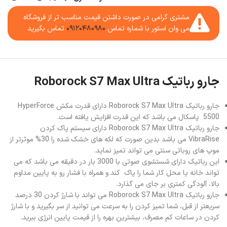
مشتری گرامی در صورت داشتن قیمت مناسب تر از فروشگاه
می وان استور با شماره تماس
۰۹۱۲۰۴۸۰۹۸۰
تماس بگیرید
جارو رباتیک Roborock S7 Max Ultra
جارو رباتیک Roborock S7 Max Ultra دارای قدرت مکش HyperForce
5500 پاسکال می باشد که این قدرت افزایش یافته است.
جارو رباتیک Roborock S7 Max Ultra دارای سیستم پاک کردن
VibraRise می باشد بدین صورت که لکه های خشک شده را 30% موثرتر از
موپ های روباتی سنتی می تواند تمیز نماید.
این رباتیک دارای شستشوی صوتی با 3000 بار در دقیقه می باشد که می
تواند خانه یا محل کار شما را پاک کند و همراه با فشار رو به پایین مداوم
بالا، آلودگی کمتری بر جای می گذارد.
جارو رباتیک Roborock S7 Max Ultra می تواند با شارژ کردن 30 درصد
سریعتر از قبل، شما تمیز کردن را به سرعت می توانید از سر بگیرید و با شارژ
کردن در ساعات کم مصرف، بیشترین بهره را از قیمت پایین انرژی ببرید.