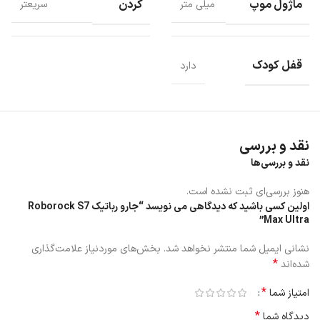
ماژول موپ
کردن
میلی متر
سریعتر
ربات دارای سیستم خودشوئی است و بعد از استفاده نیازی به شستن دستی
نیست.
جارو رباتیک Roborock S7 Max Ultra دارای سیستم خود خالی کردن
است و می تواند تا 7 هفته بدون تخلیه کار کند، البته فاصله تخلیه واقعی
قفل کودک
دارد
به عادات استفاده شما و عوامل محیطی بستگی دارد.
این دستگاه دارای سیستم خود پر کردن می باشد که مخزن آب را به طور
خودکار پر می کند و می تواند تا محدوده پاکسازی 300 متر مربع عمل کند.
این محصول با داشتن خود تمیز کنندگی می تواند با تمیز کردن خودکار
پایین داک، تعمیر و نگهداری را آسان کند.
نقد و بررسی
نقد و بررسی‌ها
هنوز بررسی‌ای ثبت نشده است.
اولین کسی باشید که دیدگاهی می نویسد “جارو رباتیک Roborock S7
Max Ultra”
نشانی ایمیل شما منتشر نخواهد شد.
بخش‌های موردنیاز علامت‌گذاری
*
شده‌اند
*
امتیاز شما
*
دیدگاه شما