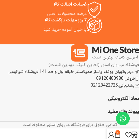
استفاده از این جارورباتیک هوشمند
ضمانت اصالت کالا
را به ما توصیه می‌کنیم.
عرضه محصولات اصلی
7 روز مهلت بازگشت کالا
با خیال آسوده خرید کنید
فروشگاه می وان استور (اخرین کلیک=بهترین قیمت)
ادرس:تهران پونک پاساژ همیلاسنتر طبقه اول واحد 141 فروشگاه شیائومی
فروش:09120480980
پشتیبانی:02128422725
نماد الکترونیکی
پیوند های مفید
تمامی حقوق برای فروشگاه می وان استور محفوظ است
0