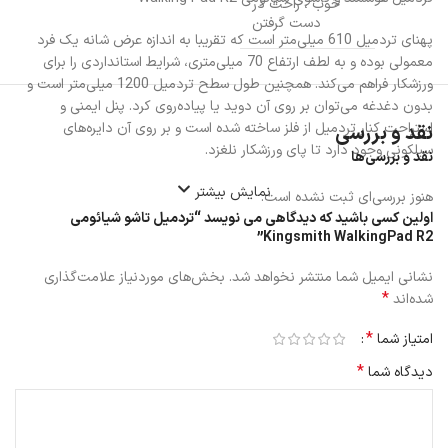
خوب ، راحت در
دست گرفتن
پهنای تردمیل 610 میلی‌متر است که تقریبا به اندازه عرض شانه یک فرد
معمولی بوده و به لطف ارتفاع 70 میلی‌متری، شرایط استانداردی را برای
ورزشکار فراهم می‌کند. همچنین طول سطح تردمیل 1200 میلی‌متر است و
بدون دغدغه می‌توان بر روی آن دوید یا پیاده‌روی کرد. پنل ایمنی و
استراحت کنار تردمیل از فلز ساخته شده است و بر روی آن دایره‌های
نقد و بررسی
سیلکونی وجود دارد تا پای ورزشکار نلغزد.
نقد و بررسی‌ها
نمایش بیشتر
هنوز بررسی‌ای ثبت نشده است.
اولین کسی باشید که دیدگاهی می نویسد “تردمیل تاشو شیائومی
Kingsmith WalkingPad R2”
نشانی ایمیل شما منتشر نخواهد شد.
بخش‌های موردنیاز علامت‌گذاری
*
شده‌اند
*
امتیاز شما
*
دیدگاه شما