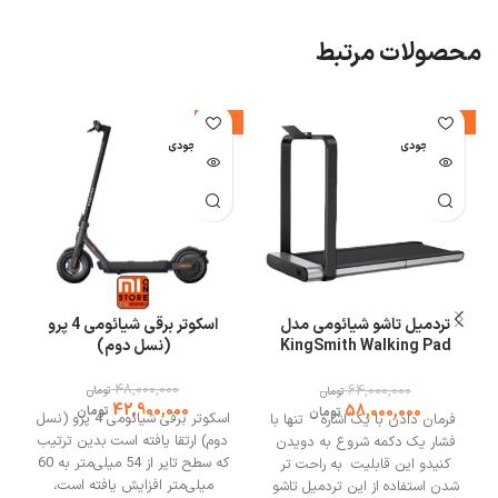
محصولات مرتبط
%
-11%
-9%
اتمام موجودی
اتمام موجودی
ا
تردمیل تاشو شیائومی مدل
اسکوتر برقی شیائومی 4 پرو
KingSmith Walking Pad
(نسل دوم)
X21 نسخه گلوبال
48,000,000
64,000,000
تومان
تومان
42,900,000
58,000,000
تومان
تومان
اسکوتر برقی شیائومی 4 پرو (نسل
فرمان دادن با یک اشاره تنها با
دوم) ارتقا یافته است بدین ترتیب
فشار یک دکمه شروع به دویدن
که سطح تایر از 54 میلی‌متر به 60
کنیدو این قابلیت به راحت تر
میلی‌متر افزایش یافته است،
شدن استفاده از این تردمیل تاشو