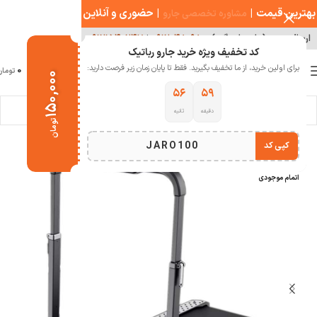
بهترین قیمت
|
|
حضوری و آنلاین
مشاوره تخصصی جارو
ارسال سریع ( با هماهنگی )
۰۹۱۲۰۴۸۰۹۸۰
|
۰۹۱۲۱۵۴۰۲۴۷
کد تخفیف ویژه خرید جارو رباتیک
0
برای اولین خرید، از ما تخفیف بگیرید. فقط تا پایان زمان زیر فرصت دارید:
منو
0
تومان
۱۵۰,۰۰۰
۵۴
۵۹
دقیقه
ثانیه
خانه
سلامت و تندرستی
تردمیل
تومان
JARO100
کپی کد
-8%
اتمام موجودی