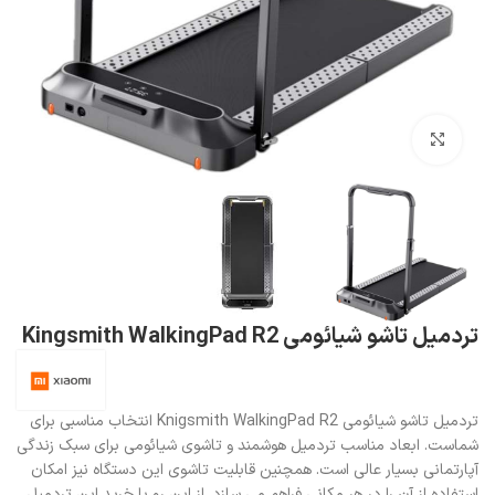
بزرگنمایی تصویر
تردمیل تاشو شیائومی Kingsmith WalkingPad R2
تردمیل تاشو شیائومی Knigsmith WalkingPad R2 انتخاب مناسبی برای
شماست. ابعاد مناسب تردمیل هوشمند و تاشوی شیائومی برای سبک زندگی
آپارتمانی بسیار عالی است. همچنین قابلیت تاشوی این دستگاه نیز امکان
استفاده از آن را در هر مکانی فراهم می سازد. از این رو با خرید این تردمیل