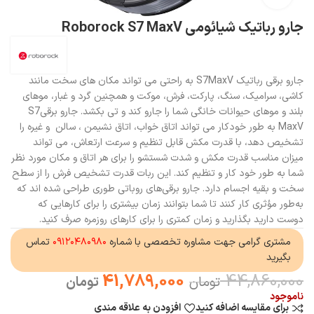
جارو رباتیک شیائومی Roborock S7 MaxV
جارو برقی رباتیک S7MaxV به راحتی می تواند مکان های سخت مانند
کاشی، سرامیک، سنگ، پارکت، فرش، موکت و همچنین گرد و غبار، موهای
بلند و موهای حیوانات خانگی شما را جارو کند و تی بکشد. جارو برقیS7
MaxV به طور خودکار می تواند اتاق خواب، اتاق نشیمن ، سالن و غیره را
تشخیص دهد، با قدرت مکش قابل تنظیم و سرعت ارتعاش، می تواند
میزان مناسب قدرت مکش و شدت شستشو را برای هر اتاق و مکان مورد نظر
شما به طور خود کار و تنظیم کند. این ربات قدرت تشخیص فرش را از سطح
سخت و بقیه اجسام دارد. جارو برقی‌های روباتی طوری طراحی شده اند که
به‌طور مؤثری کار کنند تا شما بتوانند زمان بیشتری را برای کارهایی که
دوست دارید بگذارید و زمان کمتری را برای کارهای روزمره صرف کنید.
مشتری گرامی جهت مشاوره تخصصی با شماره
۰۹۱۲۰۴۸۰۹۸۰
تماس
بگیرید
41,789,000
44,860,000
تومان
تومان
ناموجود
برای مقایسه اضافه کنید
افزودن به علاقه مندی