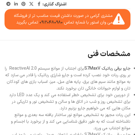
اشتراک گذاری:
مشتری گرامی در صورت داشتن قیمت مناسب تر از فروشگاه
می وان استور با شماره تماس
۰۹۱۲۰۴۸۰۹۸۰
تماس بگیرید
مشخصات فنی
جارو برقی رباتیک S7MaxV
برای اجتناب از موانع سیستم ReactiveAI 2.0 را
بر روی ربات خود نصب کرده است و جارو شارژی رباتیک را قادر می سازد که
به موانع مانند سیم های برق، پایه های مبل، میز، اسباب بازی های کودکان
تان و لوازم حیوانات خانگی تان برخورد نکند.
از دوربین خود برای تشخیص خطر استفاده می کند و یک عدد LED دارد
برای تشخیص روز و شب در اتاق ها و سالن و تشخیص نور و تاریکی در
مکان هایی که می خواهیم جارو بزنیم دارد.
این ربات مجهز به تشخیص موانع نور ساختار یافته سه بعدی و موانع
ناشناخته است که به طور دقیق شناسایی می کند و از برخورد با اجسام و
موانع اجتناب می ورزد.
جارو برقی رباتیک S7MaxV با فناوری ارتعاش صوتی باعث می شود این