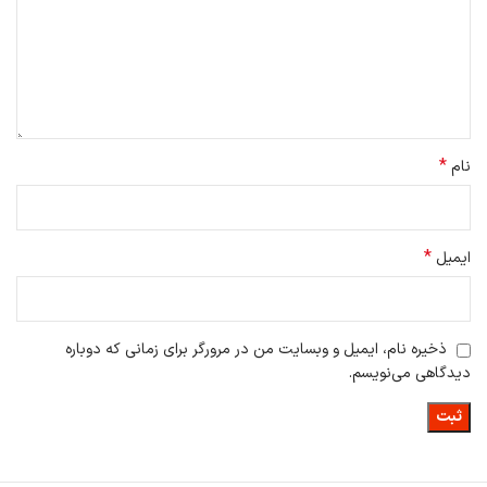
حالت Max حالت متوسط جارو کردن است برای زباله های معمولی مفید
است.
Max + برای زباله های سخت و بسیار سخت طراحی شده است.
البته این 5 حالت را می توان در حالت استاندارد برای نظافت با شدت متوسط
و در حالت عمیق که جارو شارژی قدرت مکش را به حداکثر خود می رساند نیز
استفاده کرد.
*
نام
*
ایمیل
ذخیره نام، ایمیل و وبسایت من در مرورگر برای زمانی که دوباره
دیدگاهی می‌نویسم.