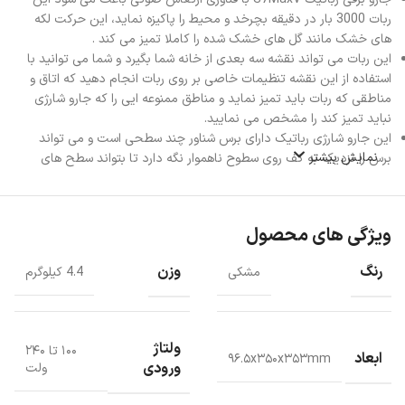
ربات 3000 بار در دقیقه بچرخد و محیط را پاکیزه نماید، این حرکت لکه
های خشک مانند گل های خشک شده را کاملا تمیز می کند .
این ربات می تواند نقشه سه بعدی از خانه شما بگیرد و شما می توانید با
استفاده از این نقشه تنظیمات خاصی بر روی ربات انجام دهید که اتاق و
مناطقی که ربات باید تمیز نماید و مناطق ممنوعه ایی را که جارو شارژی
نباید تمیز کند را مشخص می نمایید.
این جارو شارژی رباتیک دارای برس شناور چند سطحی است و می تواند
نمایش بیشتر
برس را نزدیک به کف روی سطوح ناهموار نگه دارد تا بتواند سطح های
مختلف را تمیز نماید.
این ربات دارای دکمه فشاری بر روی جارو برقی است و همچنین دارای کنترل
صوتی APP ، دستیار گوگل ، آمازون ، الکسا ، چراغ نشانگر Wi-Fi، دکمه
ویژگی های محصول
تنظیم مجدد دسترسی می باشد.
رنگ
وزن
مشکی
4.4 کیلوگرم
ولتاژ
۱۰۰ تا ۲۴۰
ابعاد
۹۶.۵x۳۵۰x۳۵۳mm
ورودی
ولت