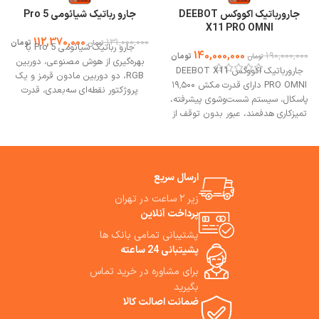
جارورباتیک اکووکس DEEBOT
جارو رباتیک شیائومی 5 Pro
X11 PRO OMNI
112,370,000
131,000,000
تومان
تومان
جارو رباتیک شیائومی 5 Pro با
140,000,000
190,000,000
تومان
تومان
بهره‌گیری از هوش مصنوعی، دوربین
جارورباتیک اکووکس DEEBOT X11
RGB، دو دوربین مادون قرمز و یک
PRO OMNI دارای قدرت مکش ۱۹٬۵۰۰
پروژکتور نقطه‌ای سه‌بعدی، قدرت
پاسکال، سیستم شست‌وشوی پیشرفته،
مکش فوق‌العاده، سیستم اجتناب از
تمیزکاری هدفمند، عبور بدون توقف از
موانع و ایستگاه پایه خودتمیزشونده
موانع است.
بهترین مشورت وخرید از
دارد. بهترین مشورت و خرید از
فروشگاه می وان استور.
فروشگاه می وان استور.
ارسال سریع
زیر ۲ ساعت در تهران
پرداخت آنلاین
پشتیبانی تمامی بانک ها
پشیتبانی 24 ساعته
برای مشاوره در خرید تماس
بگیرید
ضمانت اصالت کالا