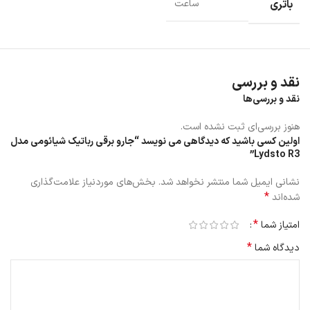
باتری
ساعت
نقد و بررسی
نقد و بررسی‌ها
این ربات هوشمند به راحتی می تواند موانع تا ارتفاع 2 سانتی متر را رد کند.
هنوز بررسی‌ای ثبت نشده است.
جارورباتیک Lydsto R3 با یک بار شارژ کردن می تواند به راحتی بیش از دو
اولین کسی باشید که دیدگاهی می نویسد “جارو برقی رباتیک شیائومی مدل
ساعت تمیز کاری و نظافت انجام دهد.
Lydsto R3”
جارورباتیک Lydsto R3 دارای 25 سنسور در سراسر بدنه جاروبرقی است.
نشانی ایمیل شما منتشر نخواهد شد.
بخش‌های موردنیاز علامت‌گذاری
*
شده‌اند
*
امتیاز شما
*
دیدگاه شما