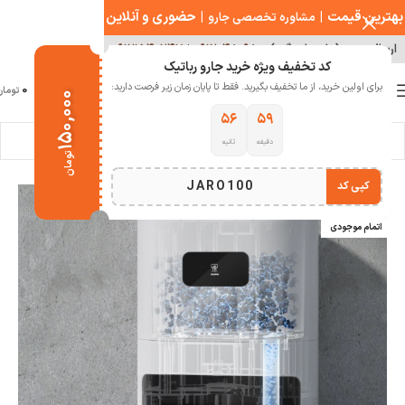
بهترین قیمت
|
|
حضوری و آنلاین
مشاوره تخصصی جارو
ارسال سریع ( با هماهنگی )
۰۹۱۲۰۴۸۰۹۸۰
|
۰۹۱۲۱۵۴۰۲۴۷
کد تخفیف ویژه خرید جارو رباتیک
0
برای اولین خرید، از ما تخفیف بگیرید. فقط تا پایان زمان زیر فرصت دارید:
منو
0
تومان
۱۵۰,۰۰۰
۵۵
۵۹
دقیقه
ثانیه
خانه
خانه هوشمند
تومان
JARO100
کپی کد
حراج
اتمام موجودی