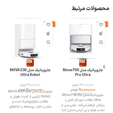
محصولات مرتبط
-11%
-21%
این جاروبرقی هوشمند می تواند با دقت نقشه هایی را برای پیمایش در
جارورباتیک مدل Mova P50
جارورباتیک مدل MOVA E30
اطراف خانه ایجاد کند و سپس به راحتی از موانعی که جلوی راهش است،
Ultra Robot
Pro Ultra
بگذرد تا با موانع برخورد نکند و مراحل مختلف را به راحتی می گذراند.
راندمان تمیز کاری Lydsto R3 نسبت به ربات های قبل بهبود پیدا کرده
79,000,000
140,000,000
تومان
تومان
است.
70,000,000
110,000,000
تومان
تومان
جارورباتیک مدل MOVA E30 Ultra
جارورباتیک مدل Mova P50 Pro
Robot ترکیبی از قدرت، هوش و
Ultra نظافت خودکار کامل را
نظافت تمام‌اتوماتیک است و
برایتان فراهم می‌کند. یعنی پس از
مناسب افراد پرمشغله و خانه‌های
نصب اولیه و پر کردن مخزن آب/
بزرگ می‌باشد. جارورباتیک E30