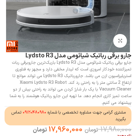
بزرگنمایی تصویر
جارو برقی رباتیک شیائومی مدل Lydsto R3
جارو برقی رباتیک شیائومی مدل Lydsto R3 باریک‌ترین جاروبرقی ربات
تمیزکننده خودکار امروزی است که لیدار مخفی دارد و مجهز به فناوری
استریلیزاسیون ازن می باشد. جارورباتیک Lydsto R3 می تواند موانع تا
ارتفاع 2 سانتی متر را به راحتی رد کند. Xiaomi Lydsto R3 Robot
Vacuum Cleaner با یک بار شارژ کردن می تواند به راحتی بیش از دو
ساعت تمیز کاری انجام دهد. ما تهیه این جارو رباتیک هوشمند را به شما
پیشنهاد می کنیم.
مشتری گرامی جهت مشاوره تخصصی با شماره
۰۹۱۲۰۴۸۰۹۸۰
تماس
بگیرید
17,960,000
17,980,000
تومان
تومان