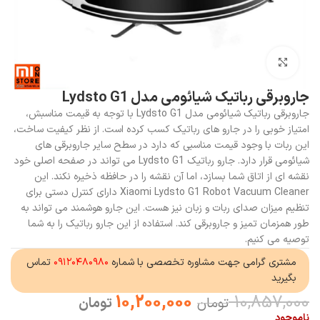
بزرگنمایی تصویر
جاروبرقی رباتیک شیائومی مدل Lydsto G1
جاروبرقی رباتیک شیائومی مدل Lydsto G1 با توجه به قیمت مناسبش،
امتیاز خوبی را در جارو های رباتیک کسب کرده است. از نظر کیفیت ساخت،
این ربات با وجود قیمت مناسبی که دارد در سطح سایر جاروبرقی های
شیائومی قرار دارد. جارو رباتیک Lydsto G1 می تواند در صفحه اصلی خود
نقشه ای از اتاق شما بسازد، اما آن نقشه را در حافظه ذخیره نکند. این
Xiaomi Lydsto G1 Robot Vacuum Cleaner دارای کنترل دستی برای
تنظیم میزان صدای ربات و زبان نیز هست. این جارو هوشمند می تواند به
طور همزمان تمیز و جاروبرقی کند. استفاده از این جارو رباتیک را به شما
توصیه می کنیم.
مشتری گرامی جهت مشاوره تخصصی با شماره
۰۹۱۲۰۴۸۰۹۸۰
تماس
بگیرید
10,200,000
10,857,000
تومان
تومان
ناموجود