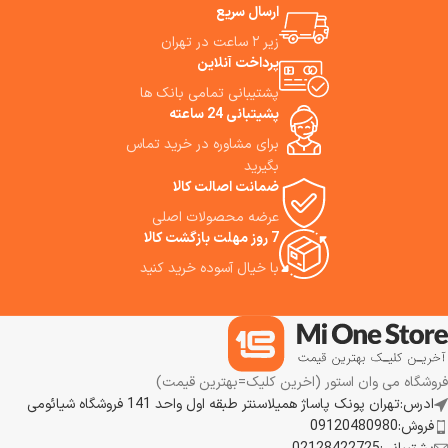
مشورت و خرید از فروشگاه می وان
بالایی دارد. Xiaomi Dreame W10
ارسال سریع
استور.
Pro Robot Vacuum Cleaner
زیر ۲ ساعت در تهران
تمام ذرات و گرد و غبار که در فرش،
پرداخت آنلاین
موکت و یا کف خانه تان هست را
به راحتی تمیز می نماید. ما
پشتیبانی تمامی بانک ها
استفاده از این جارو رباتیک را به
پشیتبانی 24 ساعته
شما پیشنهاد می کنیم.
برای مشاوره در خرید تماس
بگیرید
ضمانت اصالت کالا
عرضه محصولات اصلی
7 روز مهلت بازگشت کالا
با خیال آسوده خرید کنید
فروشگاه می وان استور (اخرین کلیک=بهترین قیمت)
ادرس:تهران پونک پاساژ همیلاسنتر طبقه اول واحد 141 فروشگاه شیائومی
فروش:09120480980