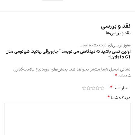
نقد و بررسی
نقد و بررسی‌ها
هنوز بررسی‌ای ثبت نشده است.
اولین کسی باشید که دیدگاهی می نویسد “جاروبرقی رباتیک شیائومی مدل
Lydsto G1”
نشانی ایمیل شما منتشر نخواهد شد.
بخش‌های موردنیاز علامت‌گذاری
*
شده‌اند
جارو رباتیک دارای کنترل پنل است که دارای 2 دکمه و نشانگر اتصال وای
*
امتیاز شما
فای می باشد.
این ربات دارای یک سپر مکانیکی در جلو وجود دارد.
*
دیدگاه شما
ظرف آب و زباله در این جارو رباتیک Lydsto G1 به هم چسبیده است و در
پشت بدنه قرار دارد.
جارو رباتیک دارای سطل زباله 300 میلی لیتر است این ربات در داخل یک
سیستم فیلتر سه گانه مبتنی بر مش، فوم و فیلترهای HEPA قرار دارد.
این جارو رباتیک Lydsto G1 دارای مخزن آب نیز هست که حدود 300