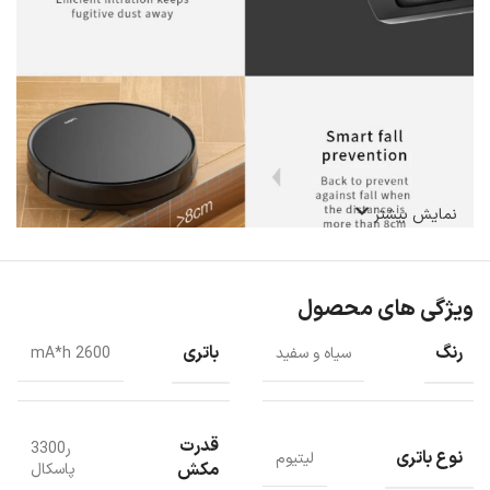
نمایش بیشتر
ویژگی های محصول
رنگ
باتری
سیاه و سفید
2600 mA*h
قدرت
ر3300
نوع باتری
لیتیوم
مکش
پاسکال