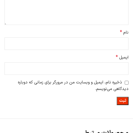
میلی لیتر گنجایش دارد.
جارو رباتیک Lydsto G1 دارای پارچه با نوار چسب و جیب روی پایه قرار
می گیرد. در داخل یک پمپ برای تنظیم الکترونیکی آب وجود دارد.
*
نام
*
ایمیل
ذخیره نام، ایمیل و وبسایت من در مرورگر برای زمانی که دوباره
دیدگاهی می‌نویسم.