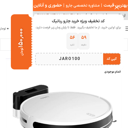
بهترین قیمت
|
|
حضوری و آنلاین
مشاوره تخصصی جارو
ارسال سریع ( با هماهنگی )
۰۹۱۲۰۴۸۰۹۸۰
|
۰۹۱۲۱۵۴۰۲۴۷
کد تخفیف ویژه خرید جارو رباتیک
0
برای اولین خرید، از ما تخفیف بگیرید. فقط تا پایان زمان زیر فرصت دارید:
منو
0
تومان
۱۵۰,۰۰۰
۵۵
۵۹
دقیقه
ثانیه
خانه
خانه هوشمند
جارو رباتیک
جارو رباتیک شیائومی
تومان
JARO100
کپی کد
-6%
اتمام موجودی