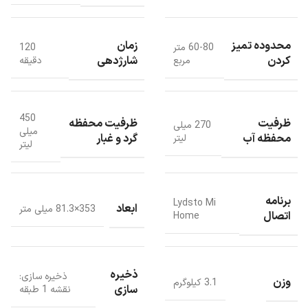
شما با جارو رباتیک Lydsto G1 می توانید به طور خودکار قدرت مکش را
هنگام قرار گرفتن بر روی فرش تان افزایش دهید که پس از شارژ مجدد به
محدوده تمیز
زمان
60-80 متر
120
تمیز کردن ادامه دهد، کاری که همه ربات های ژیروسکوپ نمی توانند انجام
کردن
شارژدهی
مربع
دقیقه
دهند، بنابراین این ربات می تواند خانه شما را تمیز نماید.
450
ظرفیت
ظرفیت محفظه
270 میلی
میلی
محفظه آب
گرد و غبار
لیتر
لیتر
برنامه
Lydsto Mi
ابعاد
353×81.3 میلی متر
اتصال
Home
ذخیره
ذخیره سازی:
وزن
3.1 کیلوگرم
سازی
نقشه 1 طبقه