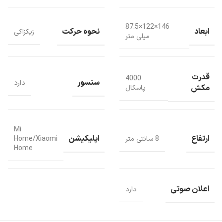
146×122×87.5
ابعاد
نحوه حرکت
زیکزاکی
میلی متر
قدرت
4000
سنسور
دارد
مکش
پاسکال
باتری این ربات دارای قدرت 2500 میلی آمپر ساعت می باشد که قدرت
خوبی برای تمیز کاری خانه تان است.
این ربات دارای فیلتراسیون سه گانه با راندمان بالا است که بتواند به خوبی
از پرواز گرد و غبار جلوگیری به عمل آورد.
Mi
ارتفاع
اپلیکیشن
8 سانتی متر
Home/Xiaomi
Home
اعلان صوتی
دارد