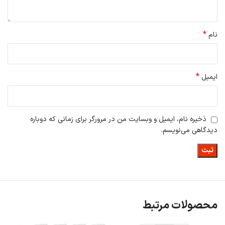
*
نام
مخزن ها
*
ایمیل
جاروبرقی رباتیک شیائومی مدل E10
قادر است مقدار تخلیه آب را اندازه
گیری و کنترل نماید بدین صورت که آب برای شستشوی سطوح مختلف را
کنترل شده و بسته به میزان احتیاج آزاد نماید تا انواع کفپوش ها را از خیس
شدن بیش از حد محافظت نماید.
ذخیره نام، ایمیل و وبسایت من در مرورگر برای زمانی که دوباره
این دستگاه مجهز به مخزن آب هوشمند است که با 3 سطح جریان آب، می
دیدگاهی می‌نویسم.
تواند تخلیه آب را بر اساس انواع مختلف طبقه و میزان احتیاج شون به
تمیزکاری کنترل نماید تا کفپوش ها را از خیس شدن بیش از حد و صدمه
احتمالی محافظت کند.
این جاروی هوشمند دارای کشو است که برای برداشتن و مونتاژ سریع طراحی
شده است جعبه گرد و غبار کشو و مخزن آب به گونه ای طراحی شده اند که
سریع برداشته شوند و به راحتی تمیز گردند.
محصولات مرتبط