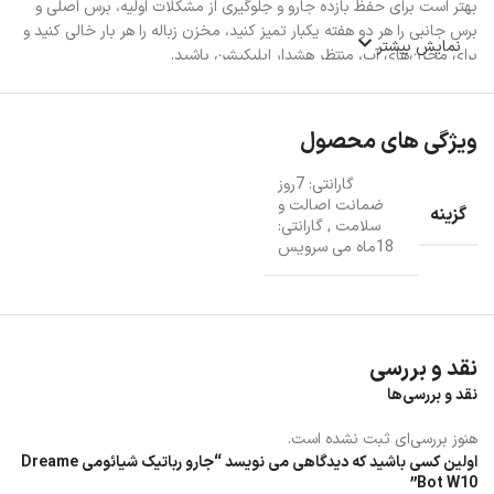
بهتر است برای حفظ بازده جارو و جلوگیری از مشکلات اولیه، برس اصلی و
برس جانبی را هر دو هفته یکبار تمیز کنید، مخزن زباله را هر بار خالی کنید و
نمایش بیشتر
برای مخزن‌های آب، منتظر هشدار اپلیکیشن باشید.
ویژگی های محصول
گارانتی: 7روز
ضمانت اصالت و
گزینه
سلامت
,
گارانتی:
18ماه می سرویس
نقد و بررسی
نقد و بررسی‌ها
قابلیت مرزبندی، دیوارکشی نامرئی و ایجاد مناطق ممنوعه
هنوز بررسی‌ای ثبت نشده است.
مکش 4000 پاسکالی
اولین کسی باشید که دیدگاهی می نویسد “جارو رباتیک شیائومی Dreame
Bot W10”
قبل از این جارو رباتی شیائومی، جاروهای iLife V9e cyclone، Dreame