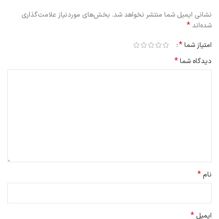
Bot L10 Pro و Neabot NoMo Q11 با مکش 4000 پاسکالی پیشتاز در
نشانی ایمیل شما منتشر نخواهد شد.
بخش‌های موردنیاز علامت‌گذاری
قدرت مکش بودند اما جدیدا، جارو رباتیک شیائومی Dreame Bot W10 پا
*
شده‌اند
به میدان گذاشته و مکش 4000 پاسکالی را ارائه می‌دهد. این جارو قادر
است پس از قرارگیری روی فرش قدرت مکش خود را افزایش داده تا بین
*
امتیاز شما
پرزها هیچ آلودگی‌ای باقی نماند.
*
دیدگاه شما
جاروی Dreame Bot W10 نقشه اطراف را 12 برابر سریعتر از نسخه های
قبلی خود آپدیت می کند. این عملکرد، به لطف بهبود سیستم ناوبری SLAM
مبتنی بر LiDAR صورت گرفته که حتی در تاریکی نیز خللی به کار آن وارد
نمی‌شود. این دستگاه همچنین می‌تواند نقشه های 3 طبقه را به خاطر
بسپارد و از طریق تنظیمات اپلیکیشن، قابلیت مرزبندی و شخصی سازی
برخی فضاها (اتاق خواب، پذیرایی و…) را انجام دهد.
جارو رباتیک شیائومی Dreame Bot W10 از طریق چهار سنسور ناوربری
LiDAR، سنسور تشخیص فرش، سنسور نقشه برداری اتاق و موانع سه بعدی
*
نام
و نقشه سفارشی، مانند مناطق ممنوعه و دیوار نامرئی راه خود را پیدا
می‌کند.
*
ایمیل