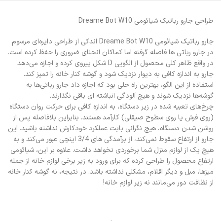
طراحی جارو رباتیک شیائومی Dreame Bot W10
جارو رباتیک شیائومی Dreame Bot W10 اندکی از طراحی دایره‌ای مرسوم
در جارو رباتی ها فاصله گرفته اما کماکان انحنای ضروری را حفظ کرده است.
در واقع ظاهر کلی محصول از الگویی D شکل پیروی کرده و اجازه می‌دهد
جارو به اندازه کافی به دیوار نزدیک شود و گوشه کنار خانه را تمیز کند.
استفاده از این الگو، بهترین راه حلی بود که اجازه داد جارو رباتی‌ها به
گوشه‌ها نزدیک شوند و هیچ آلودگی انباشته ای باقی نگذارند.
چرخ‌های تعبیه شده در زیر دستگاه، به اندازه کافی برای حرکت روان دستگاه
(روی فرش یا روی سطوح صیقلی) کارآمد هستند. بنابراین بلافاصله پس از
روشن شدن دستگاه، هیچ نگرانی بابت عملکرد خودکارش نداشته باشید. این
جارو از ارتفاع سقوط نمی‌کند، از برآمدگی های 3/4 اینچی عبور می‌کند و به
هیچ یک از لوازم منزل شما برخوردی نخواهد داشت. علاوه بر این، شیائومی
ارتفاع محصول را طراحی کرده که برای ورود به زیر برخی لوازم خانه از جمله
میزها، مبل و دیگر اقلام، مشکلی نداشته باشد. در نتیجه، نه گوشه کنار خانه
از نظافت دور می‌مانند نه زیر لوازم خانه!