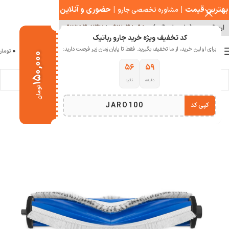
بهترین قیمت
|
|
حضوری و آنلاین
مشاوره تخصصی جارو
ارسال سریع ( با هماهنگی )
۰۹۱۲۰۴۸۰۹۸۰
|
۰۹۱۲۱۵۴۰۲۴۷
کد تخفیف ویژه خرید جارو رباتیک
0
برای اولین خرید، از ما تخفیف بگیرید. فقط تا پایان زمان زیر فرصت دارید:
منو
0
تومان
۱۵۰,۰۰۰
۵۵
۵۹
دقیقه
ثانیه
خانه
خانه هوشمند
جارو رباتیک
تومان
JARO100
کپی کد
اتمام موجودی