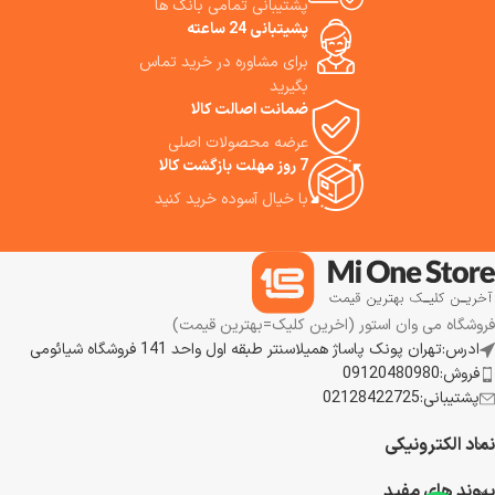
پشتیبانی تمامی بانک ها
بالا» برای خانه خود هستید، جارو
کنترل هوشمند و صوتی است. ما
پشیتبانی 24 ساعته
رباتیک روبوراک Qrevo 5AE
استفاده از این جارورباتیک هوشمند
می‌تواند گزینه بسیار مناسبی باشد.
را به ما توصیه می‌کنیم.
برای مشاوره در خرید تماس
به خصوص برای خانه‌هایی با
بگیرید
حیوان خانگی، فرش زیاد، یا سطوح
ضمانت اصالت کالا
ترکیبی از کف سخت و فرش، مزایای
عرضه محصولات اصلی
آن نمایان‌تر خواهد می‌شود. ما
7 روز مهلت بازگشت کالا
استفاده از این جارو رباتیک هوشمند
را به شما پیشنهاد می‌کنیم.
با خیال آسوده خرید کنید
فروشگاه می وان استور (اخرین کلیک=بهترین قیمت)
ادرس:تهران پونک پاساژ همیلاسنتر طبقه اول واحد 141 فروشگاه شیائومی
فروش:09120480980
پشتیبانی:02128422725
نماد الکترونیکی
پیوند های مفید