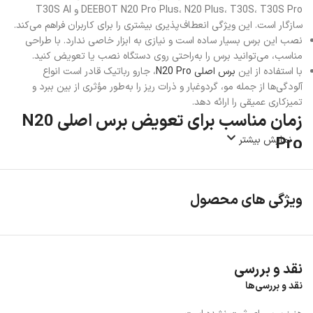
DEEBOT N20 Pro Plus، N20 Plus، T30S، T30S Pro و T30S AI
سازگار است. این ویژگی انعطاف‌پذیری بیشتری را برای کاربران فراهم می‌کند.
نصب این برس بسیار ساده است و نیازی به ابزار خاصی ندارد. با طراحی
مناسب، می‌توانید برس را به‌راحتی روی دستگاه نصب یا تعویض کنید.
با استفاده از این
برس اصلی N20 Pro
، جارو رباتیک قادر است انواع
آلودگی‌ها از جمله مو، گردوغبار و ذرات ریز را به‌طور مؤثری از بین ببرد و
تمیزکاری عمیقی را ارائه دهد.
زمان مناسب برای تعویض برس اصلی N20
Pro
نمایش بیشتر
برای حفظ عملکرد بهینه‌ی جارو رباتیک، توصیه می‌شود برس اصلی را هر ۶ تا
۱۲ ماه یک‌بار تعویض کنید. البته، این بازه‌ی زمانی ممکن است بسته به
ویژگی های محصول
میزان استفاده و شرایط محیطی متفاوت باشد.
استفاده از
برس‌های اصلی و اورجینال Ecovacs
تضمین می‌کند که دستگاه
شما با حداکثر کارایی عمل کند. برس‌های غیر اورجینال ممکن است کیفیت
پایین‌تری داشته باشند و به دستگاه آسیب برسانند یا عملکرد آن را کاهش
نقد و بررسی
دهند.
نقد و بررسی‌ها