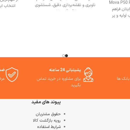
 Mova P50 Pro Ultra
ناوبری و نقشه‌برداری دقیق، شستشوی
انتخاب اب
یتان فراهم
تی با آب گرم ۷۰ درجه
می‌توانند نظ
اولیه و پر
سانتی‌گراد،حسگرهای سه‌بعدی است.
و دقیق انجام
ده، شما
بهترین مشورت وخرید از فروشگاه می
 نظافت کنید
وان استور.
S10 با ت
 پد تی را
طراحی کار
ارورباتیک
گزینه‌ای ق
ینهٔ قدرتمندی است
ر و زباله‌ها
‌کشد، پد تی
 و با حداقل
روبوسوینگ 
پشیتبانی 24 ساعته
ضما
را مدیریت
به لبه‌ها، ا
بانک ها
برای مشاوره در خرید تماس
عرض
Mova P50 Pro
از کف و گوش
بگیرید
ق اپ و دستیار
دستگاه‌های سا
فت خانه را
می‌کند. ما ا
ر به دنبال
هوشمند را 
پیوند های مفید
ه و کارآمد
«تکمیل خانه
حقوق مشتریان
فاده از این
رویه بازگشت کالا
شما پیشنهاد
شرایط استفاده