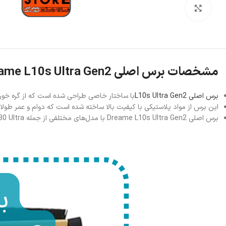
بزرگنمایی تصویر
مشخصات برس اصلی Dreame L10s Ultra Gen2
برس اصلی L10s Ultra Gen2
با ساختار خاصی طراحی شده است که از گره خوردن
این برس از مواد پلاستیکی با کیفیت بالا ساخته شده است که دوام و عمر طول
برس اصلی Dreame L10s Ultra Gen2 با مدل‌های مختلفی از جمله L10s Ultra، L10s Pro Ultra، L20 Ultra، X30 Ultra و D10s Plus سازگار است، که این امر انعطاف‌پذیری بیشتری را برای کاربران فراهم می‌کند.