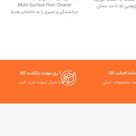
Multi-Surface Floor Cleaner،
زارهایی که تا حد ممکن
درخشندگی و تمیزی را به خانه‌تان هدیه
افت خانه را خودکار، سریع
دهید! این محصول با فرمولاسیون ویژه،
 دهند، به یک اولویت بدل
تمامی سطوح را بدون هیچ آسیب و
شده است. جارورباتیک مدل Mova
لکه‌ای پاک می‌کند. حجم 1 لیتری آن،
رکیب تکنولوژی‌های پیشرفته،
اقتصادی و مقرون به‌صرفه است. ایده‌آل
برپسند و قیمت مناسب،
برای کسانی که به تمیزی بی‌نقص
ابل تامل در بازار است.
اهمیت می‌دهند. تجربه‌ای نو از تمیزی را
جارورباتیک S10 دارای سیستم تی‌کشی
احساس کنید!
یا «ویبرو توربو» است. Mova S10
Robot Vacuum Cleaner تی
است که با حرکت متمایل
نت اصالت کالا
7 روز مهلت بازگشت کالا
مکان تمیز کردن بخش‌هایی
ه محصولات اصلی
با خیال آسوده خرید کنید
ه‌ها را که معمولاً از دید
ده‌تر دور می‌مانند، فراهم
ستفاده از این جارورباتیک
به شما توصیه می‌کنیم.