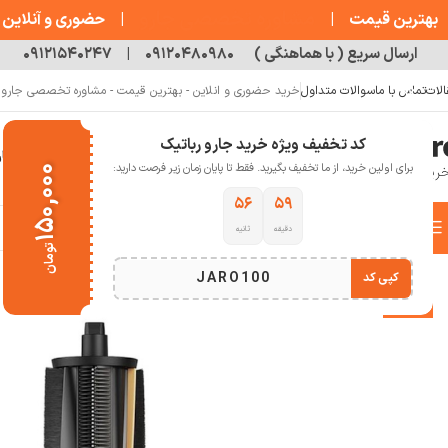
مشاوره تخصصی جارو
بهترین قیمت
|
|
حضوری و آنلاین
ارسال سریع ( با هماهنگی )
۰۹۱۲۰۴۸۰۹۸۰
|
۰۹۱۲۱۵۴۰۲۴۷
الات
تماس با ما
سوالات متداول
خرید حضوری و انلاین - بهترین قیمت - مشاوره تخصصی جارو رب
کد تخفیف ویژه خرید جارو رباتیک
خانه
فروشگاه
جارو رباتیک
مقالات
دربار
برای اولین خرید، از ما تخفیف بگیرید. فقط تا پایان زمان زیر فرصت دارید:
۱۵۰,۰۰۰
۵۵
۵۹
دسته بندی کالاها
دقیقه
ثانیه
خانه
خانه هوشمند
جارو رباتیک
برس اصلی جارو رباتیک Dreame L10s Ultra Gen2
تومان
انتخاب دسته بندی
JARO100
کپی کد
-10%