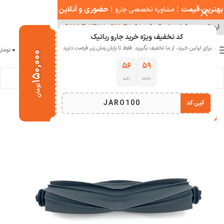
بهترین قیمت
|
|
حضوری و آنلاین
مشاوره تخصصی جارو
ارسال سریع ( با هماهنگی )
۰۹۱۲۰۴۸۰۹۸۰
|
۰۹۱۲۱۵۴۰۲۴۷
کد تخفیف ویژه خرید جارو رباتیک
0
برای اولین خرید، از ما تخفیف بگیرید. فقط تا پایان زمان زیر فرصت دارید:
منو
0
تومان
۱۵۰,۰۰۰
۵۵
۵۹
دقیقه
ثانیه
خانه
خانه هوشمند
جارو رباتیک
تومان
JARO100
کپی کد
-10%